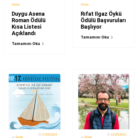
Editör
Editör
Duygu Asena
Rıfat Ilgaz Öykü
Roman Ödülü
Ödülü Başvuruları
Kısa Listesi
Başlıyor
Açıklandı
Tamamını Oku
Tamamını Oku
27/05/2025
22/05/2025
Gayet
Gayet