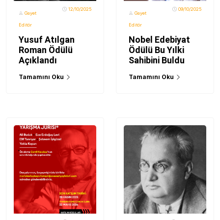
12/10/2025
09/10/2025
Gayet
Gayet
Editör
Editör
Yusuf Atılgan
Nobel Edebiyat
Roman Ödülü
Ödülü Bu Yılki
Açıklandı
Sahibini Buldu
Tamamını Oku
Tamamını Oku