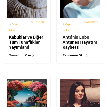
11/03/2026
07/03/2026
Gayet
Gayet
Editör
Editör
Kabuklar ve Diğer
António Lobo
Tüm Tuhaflıklar
Antunes Hayatını
Yayımlandı
Kaybetti
Tamamını Oku
Tamamını Oku