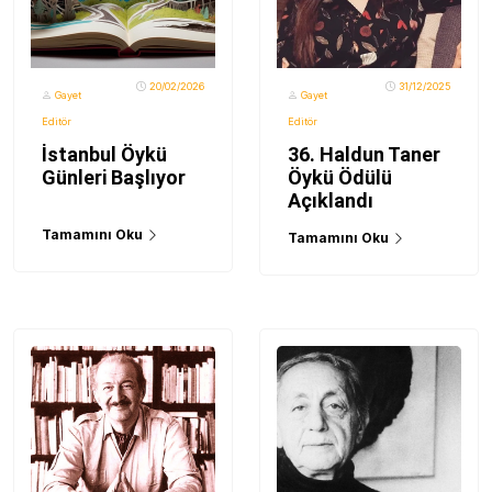
20/02/2026
31/12/2025
Gayet
Gayet
Editör
Editör
İstanbul Öykü
36. Haldun Taner
Günleri Başlıyor
Öykü Ödülü
Açıklandı
Tamamını Oku
Tamamını Oku