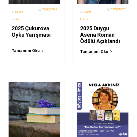
21/06/2025
13/06/2025
Gayet
Gayet
Editör
Editör
2025 Çukurova
2025 Duygu
Öykü Yarışması
Asena Roman
Ödülü Açıklandı
Tamamını Oku
Tamamını Oku