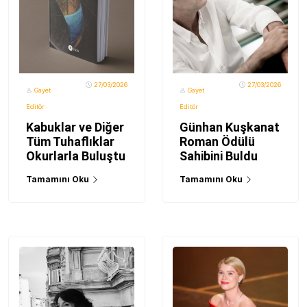
27/03/2026
27/03/2026
Gayet
Gayet
Editör
Editör
Kabuklar ve Diğer
Günhan Kuşkanat
Tüm Tuhaflıklar
Roman Ödülü
Okurlarla Buluştu
Sahibini Buldu
Tamamını Oku
Tamamını Oku