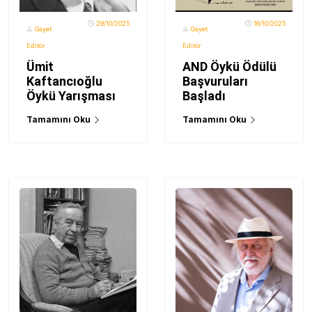
29/10/2025
16/10/2025
Gayet
Gayet
Editör
Editör
Ümit
AND Öykü Ödülü
Kaftancıoğlu
Başvuruları
Öykü Yarışması
Başladı
Tamamını Oku
Tamamını Oku