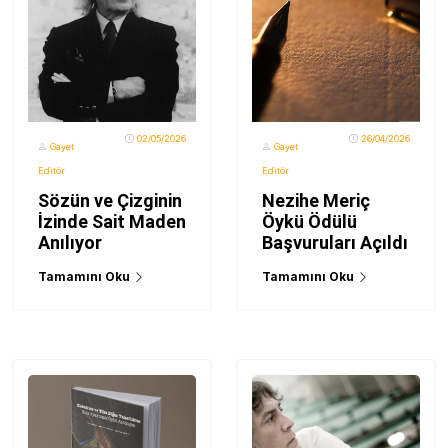
02/05/2026
26/04/2026
Gayet
Gayet
Editör
Editör
Sözün ve Çizginin
Nezihe Meriç
İzinde Sait Maden
Öykü Ödülü
Anılıyor
Başvuruları Açıldı
Tamamını Oku
Tamamını Oku