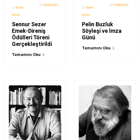
04/09/2025
01/09/2025
Gayet
Gayet
Editör
Editör
Sennur Sezer
Pelin Buzluk
Emek-Direniş
Söyleşi ve İmza
Ödülleri Töreni
Günü
Gerçekleştirildi
Tamamını Oku
Tamamını Oku