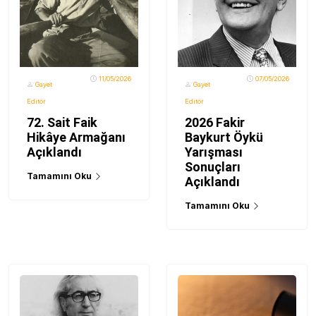
11/05/2026
07/05/2026
Gayet
Gayet
Editör
Editör
72. Sait Faik
2026 Fakir
Hikâye Armağanı
Baykurt Öykü
Açıklandı
Yarışması
Sonuçları
Tamamını Oku
Açıklandı
Tamamını Oku