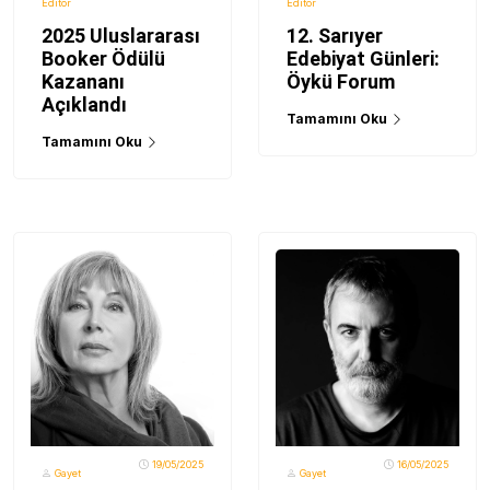
Editör
Editör
2025 Uluslararası
12. Sarıyer
Booker Ödülü
Edebiyat Günleri:
Kazananı
Öykü Forum
Açıklandı
Tamamını Oku
Tamamını Oku
19/05/2025
16/05/2025
Gayet
Gayet