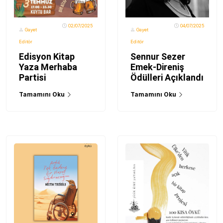
02/07/2025
04/07/2025
Gayet
Gayet
Editör
Editör
Edisyon Kitap
Sennur Sezer
Yaza Merhaba
Emek-Direniş
Partisi
Ödülleri Açıklandı
Tamamını Oku
Tamamını Oku