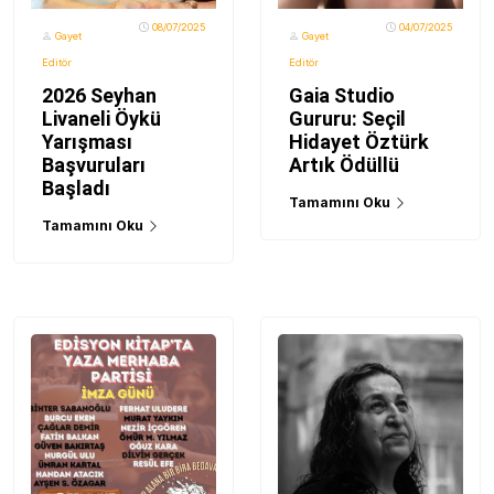
08/07/2025
04/07/2025
Gayet
Gayet
Editör
Editör
2026 Seyhan
Gaia Studio
Livaneli Öykü
Gururu: Seçil
Yarışması
Hidayet Öztürk
Başvuruları
Artık Ödüllü
Başladı
Tamamını Oku
Tamamını Oku