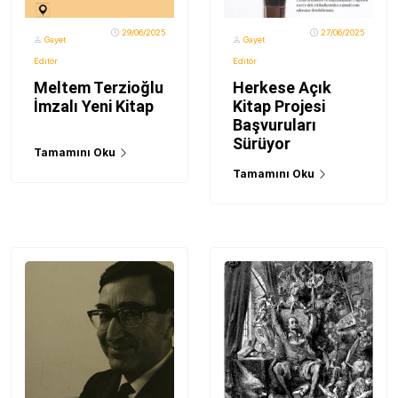
29/06/2025
27/06/2025
Gayet
Gayet
Editör
Editör
Meltem Terzioğlu
Herkese Açık
İmzalı Yeni Kitap
Kitap Projesi
Başvuruları
Sürüyor
Tamamını Oku
Tamamını Oku