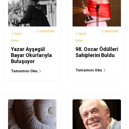
24/03/2026
16/03/2026
Gayet
Gayet
Editör
Editör
Yazar Ayşegül
98. Oscar Ödülleri
Bayar Okurlarıyla
Sahiplerini Buldu
Buluşuyor
Tamamını Oku
Tamamını Oku