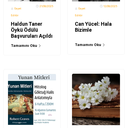
21/08/2025
12/08/2025
Gayet
Gayet
Editör
Editör
Haldun Taner
Can Yücel: Hala
Öykü Ödülü
Bizimle
Başvuruları Açıldı
Tamamını Oku
Tamamını Oku