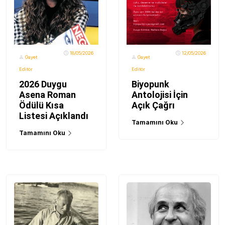
18/05/2026
12/05/2026
Gayet
Gayet
Editör
Editör
2026 Duygu
Biyopunk
Asena Roman
Antolojisi İçin
Ödülü Kısa
Açık Çağrı
Listesi Açıklandı
Tamamını Oku
Tamamını Oku