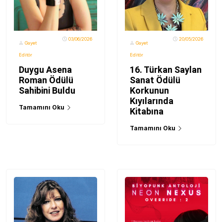
03/06/2026
20/05/2026
Gayet
Gayet
Editör
Editör
Duygu Asena
16. Türkan Saylan
Roman Ödülü
Sanat Ödülü
Sahibini Buldu
Korkunun
Kıyılarında
Tamamını Oku
Kitabına
Tamamını Oku