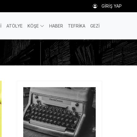
GİRİŞ YAP
İ
ATÖLYE
KÖŞE
HABER
TEFRİKA
GEZİ