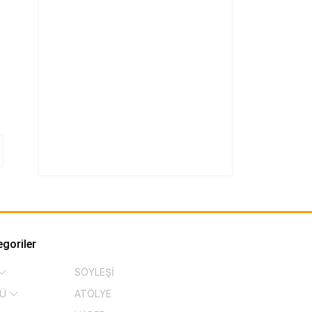
egoriler
SÖYLEŞİ
KÜ
ATÖLYE