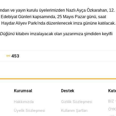
ından ve yayın kurulu üyelerimizden Nazlı Ayça Özkarahan, 12.
r Edebiyat Günleri kapsamında, 25 Mayıs Pazar günü, saat
 Haydar Aliyev Parkı'nda düzenlenecek imza gününe katılacak.
 Düğünü
kitabını imzalayacak olan yazarımıza şimdiden keyifli
453
Kurumsal
Destek
Kat
BİZ
Hakkımızda
Gizlilik Sözleşmesi
ÖY
Üyelik Sözleşmesi
Kullanım Şartları