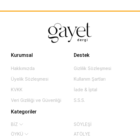
Kurumsal
Destek
Hakkımızda
Gizlilik Sözleşmesi
Üyelik Sözleşmesi
Kullanım Şartları
KVKK
İade & İptal
Veri Gizliliği ve Güvenliği
S.S.S.
Kategoriler
BİZ
SÖYLEŞİ
ÖYKÜ
ATÖLYE