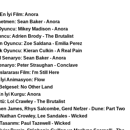
En İyi Film: Anora
netmen: Sean Baker - Anora
 Oyuncu: Mikey Madison - Anora
uncu: Adrien Brody - The Brutalist
ın Oyuncu: Zoe Saldana - Emilia Perez
ek Oyuncu: Kieran Culkin - A Real Pain
nal Senaryo: Sean Baker - Anora
enaryo: Peter Straughan - Conclave
slararası Film: I'm Still Here
 İyi Animasyon: Flow
 Belgesel: No Other Land
n İyi Kurgu: Anora
tü: Lol Crawley - The Brutalist
phen James, Rhys Salcombe, Gerd Nefzer - Dune: Part Two
: Nathan Crowley, Lee Sandales - Wicked
Tasarımı: Paul Tazewell - Wicked