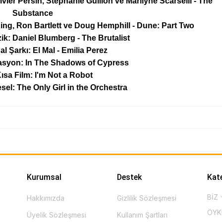
ivier Persin, Stéphanie Guillon ve Marilyne Scarselli - The
Substance
King, Ron Bartlett ve Doug Hemphill - Dune: Part Two
zik: Daniel Blumberg - The Brutalist
nal Şarkı: El Mal - Emilia Perez
masyon: In The Shadows of Cypress
Kısa Film: I'm Not a Robot
sel: The Only Girl in the Orchestra
Kurumsal
Destek
Kat
BİZ
Hakkımızda
Gizlilik Sözleşmesi
ÖY
Üyelik Sözleşmesi
Kullanım Şartları