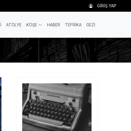
GİRİŞ YAP
İ
ATÖLYE
KÖŞE
HABER
TEFRİKA
GEZİ