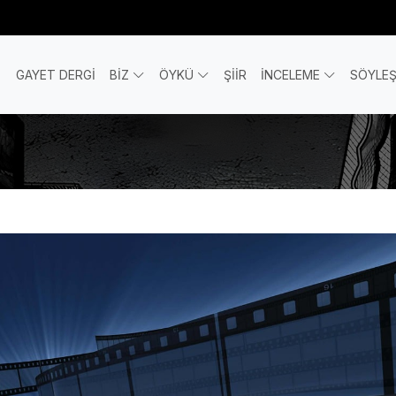
GAYET DERGİ
BİZ
ÖYKÜ
ŞİİR
İNCELEME
SÖYLEŞ