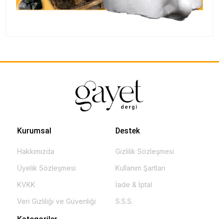
Kurumsal
Destek
Hakkımızda
Gizlilik Sözleşmesi
Üyelik Sözleşmesi
Kullanım Şartları
KVKK
İade & İptal
Veri Gizliliği ve Güvenliği
S.S.S.