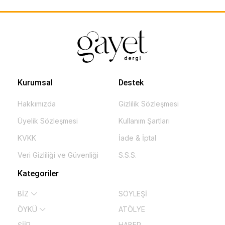
Kurumsal
Destek
Hakkımızda
Gizlilik Sözleşmesi
Üyelik Sözleşmesi
Kullanım Şartları
KVKK
İade & İptal
Veri Gizliliği ve Güvenliği
S.S.S.
Kategoriler
BİZ
SÖYLEŞİ
ÖYKÜ
ATÖLYE
ŞİİR
HABER