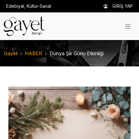
Edebiyat, Kültür-Sanat
GİRİŞ YAP
Gayet
HABER
Dünya Şiir Günü Etkinliği