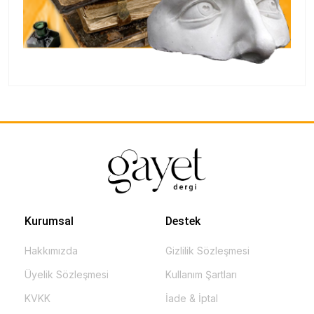
Kurumsal
Destek
Hakkımızda
Gizlilik Sözleşmesi
Üyelik Sözleşmesi
Kullanım Şartları
KVKK
İade & İptal