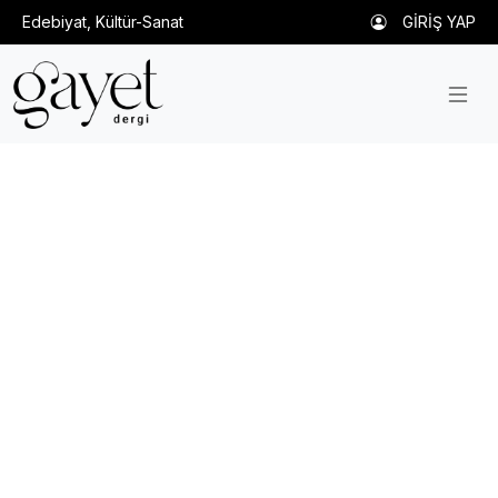
Edebiyat, Kültür-Sanat
GİRİŞ YAP