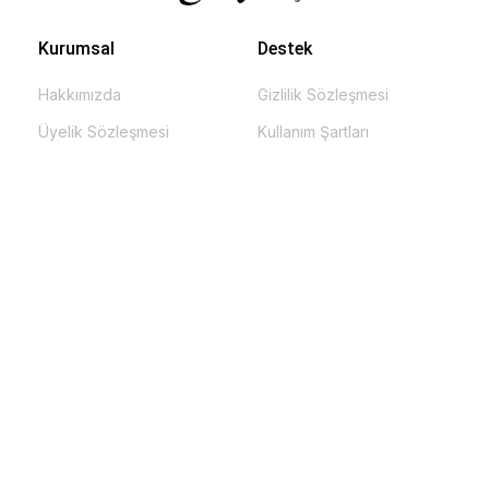
Kurumsal
Destek
Hakkımızda
Gizlilik Sözleşmesi
Üyelik Sözleşmesi
Kullanım Şartları
KVKK
İade & İptal
Veri Gizliliği ve Güvenliği
S.S.S.
Kategoriler
BİZ
SÖYLEŞİ
ÖYKÜ
ATÖLYE
ŞİİR
HABER
İNCELEME
TEFRİKA
KÖŞE
GEZİ