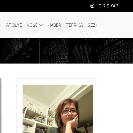
GİRİŞ YAP
İ
ATÖLYE
KÖŞE
HABER
TEFRİKA
GEZİ