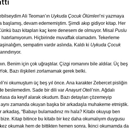
ttı
ebilseydim Ali Teoman’ın
Uykuda Çocuk Ölümleri
’ni yazmaya
ya başlamış, devam edememiştim. Şimdi akıp gidiyor kitap. Her
Çünkü bazı kitapları kaç kere denesem de olmuyor. Misal
Puslu
i hatırlamıyorum. Hiçbirinde muvaffak olamadım. Tekerleme
şinalığım, sempatim vardır aslında. Kaldı ki
Uykuda Çocuk
rındırıyor.
nın. Benim için çok uğraştılar. Çizgi romanını bile aldılar. Üç beş
Yok. Bazı ilişkileri zorlamamak gerek belki.
li
’ni okumuştum üç beş yıl önce. Ana karakter Zebercet pisliğin
de beslemedim. Sade bir dili var
Anayurt Oteli
’nin. Ağdalı
zorlasa da keyif alarak okudum. Bazı detayları çözemeyip
u aynı zamanda okuyan başka bir arkadaşla muhakeme etmiştik.
r arkadaş, “Babayı bulamadınız mı hala? Kitabı okuyup ben
ize. Kitap bitince bu kitabı bir kez daha okumalıyım duygusu
ci kez okumak hem de bittikten hemen sonra. İkinci okumamda da