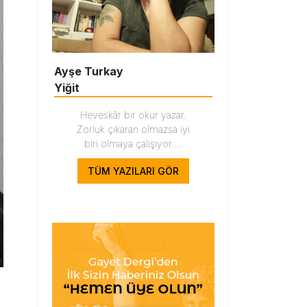
Ayşe Turkay
Yiğit
Heveskâr bir okur yazar.
Zorluk çıkaran olmazsa iyi
biri olmaya çalışıyor....
TÜM YAZILARI GÖR