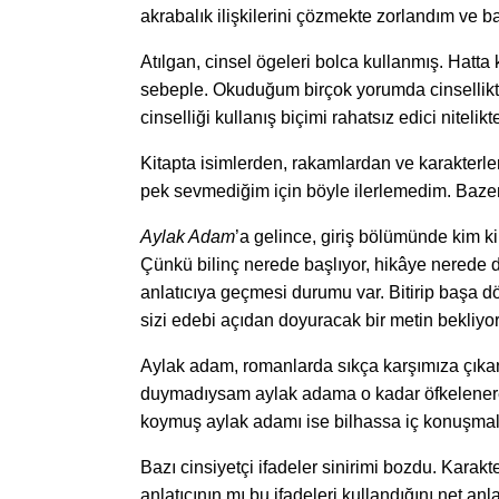
akrabalık ilişkilerini çözmekte zorlandım ve 
Atılgan, cinsel ögeleri bolca kullanmış. Hatta 
sebeple. Okuduğum birçok yorumda cinsellikte
cinselliği kullanış biçimi rahatsız edici nitelik
Kitapta isimlerden, rakamlardan ve karakterle
pek sevmediğim için böyle ilerlemedim. Bazen
Aylak Adam
’a gelince, giriş bölümünde kim ki
Çünkü bilinç nerede başlıyor, hikâye nerede de
anlatıcıya geçmesi durumu var. Bitirip başa 
sizi edebi açıdan doyuracak bir metin bekliyor 
Aylak adam, romanlarda sıkça karşımıza çıkan b
duymadıysam aylak adama o kadar öfkelenerek
koymuş aylak adamı ise bilhassa iç konuşmalar 
Bazı cinsiyetçi ifadeler sinirimi bozdu. Karakter
anlatıcının mı bu ifadeleri kullandığını net an