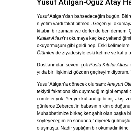
Yusuf Atılgan-Oğuz Atay Ha
Yusuf Atılgan’dan bahsedeceğim bugün. Bitir
niyetim vardı fakat bitmedi. Geçen yıl okuma
kitabın bir zamanı var derler de ben demem. 
Kıtalar Atlası
’nı okumaya kaç kez yeltendiğim
okuyormuşum gibi geldi hep. Eski kelimelere a
Ölümleri
de ziyadesiyle eski kelime ve kalıp ba
Dostlarımdan seveni çok
Puslu Kıtalar Atlası
’
yılda bir ilişkimizi gözden geçireyim diyorum. 
Yusuf Atılgan’a dönecek olursam:
Anayurt Ote
tekiydi fakat ona kin duymadığım gibi empati 
cümleler yok. Yer yer kullandığı bilinç akışı 
günlerce Zebercet’in babasının kim olduğun
Muhabbetimize birkaç kez şahit olan başka bi
söyleyeceğim en sonunda,” diyerek gülmüştü b
oluşmuştu. Nadir yaptığım bir okumadır ikin