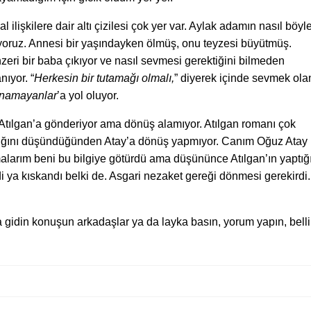
ilişkilere dair altı çizilesi çok yer var. Aylak adamın nasıl böyl
yoruz. Annesi bir yaşındayken ölmüş, onu teyzesi büyütmüş.
ri bir baba çıkıyor ve nasıl sevmesi gerektiğini bilmeden
ıyor. “
Herkesin bir tutamağı olmalı,
” diyerek içinde sevmek ola
namayanlar
’a yol oluyor.
 Atılgan’a gönderiyor ama dönüş alamıyor. Atılgan romanı çok
adığını düşündüğünden Atay’a dönüş yapmıyor. Canım Oğuz Atay
alarım beni bu bilgiye götürdü ama düşününce Atılgan’ın yaptığ
ya kıskandı belki de. Asgari nezaket gereği dönmesi gerekirdi.
 gidin konuşun arkadaşlar ya da layka basın, yorum yapın, belli