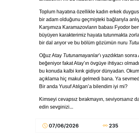
Toplum hayatına özellikle kadın erkek duygusal 
bir adam olduğunu geçmişteki bağlarıyla anlı
Karşımıza Karamazovların babası Fyodor benze
büyüyen karakterimiz hayata tutunmakta zorlan
bir dal arıyor ve bu bölüm gözümün nuru
Tutu
Oğuz Atay
Tutunamayanlar
’ı yazdıktan sonra
beğeniyor fakat Atay’ın övgüye ihtiyacı olm
bu konuda kalbi kırık gidiyor dünyadan. Okum
açıklama hiç makul gelmedi bana. Ya sevmedi 
Bir anda Yusuf Atılgan’a bilendim iyi mi?
Kimseyi cevapsız bırakmayın, seviyorsanız da
edin sevginizi...
07/06/2026
235