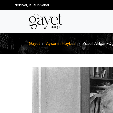
Edebiyat, Kültür-Sanat
Gayet
Ayşenin Heybesi
Yusuf Atılgan-O