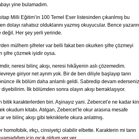
babayı yine bulamadım.
kitap Milli Eğitim’in 100 Temel Eser listesinden çıkarılmış bu
n dolayı rahatsız olduklarını yazmış okuyucular. Bence yazarın
te değil. Her şey yerli yerinde.
rden mülhem şifreler var belli fakat ben okurken şifre çözmeyi
 şifre çözmek iyidir oysa.
mdir, neresi bilinç akışı, neresi hikâyenin aslı çözemedim.
vreye giriyor net ayrım yok. Bir de ben diliyle başlayıp tanrı
dönünce ilk bölüm daha anlamlı geldi. Sabredip devam ederseni
diyebilirim. İlk bölümden sonra olayın akışı berraklaşıyor.
itik karakterlerden biri. Aşinayız yani. Zebercet’e ne kadar kin
 okudum kitabı. Atılgan, Zebercet’le okur arasına mesafe
ve bilinç akışı gibi tekniklerle okura anlatmış.
 homofobik, ırkçı, cinsiyetçi olabilir elbette. Karakterin mi tanrı
layamadığım için gıcık oldum yer yer.