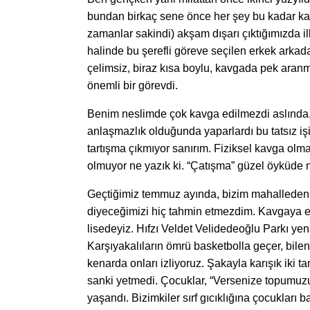
bundan birkaç sene önce her şey bu kadar kar
zamanlar sakindi) akşam dışarı çıktığımızda ilk
halinde bu şerefli göreve seçilen erkek arkada
çelimsiz, biraz kısa boylu, kavgada pek aranma
önemli bir görevdi.
Benim neslimde çok kavga edilmezdi aslında. B
anlaşmazlık olduğunda yaparlardı bu tatsız i
tartışma çıkmıyor sanırım. Fiziksel kavga ol
olmuyor ne yazık ki. “Çatışma” güzel öyküde n
Geçtiğimiz temmuz ayında, bizim mahalleden bir
diyeceğimizi hiç tahmin etmezdim. Kavgaya en e
lisedeyiz. Hıfzı Veldet Velidedeoğlu Parkı yen
Karşıyakalıların ömrü basketbolla geçer, bilenl
kenarda onları izliyoruz. Şakayla karışık iki 
sanki yetmedi. Çocuklar, “Versenize topumuzu
yaşandı. Bizimkiler sırf gıcıklığına çocukları b