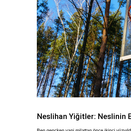
Neslihan Yiğitler: Neslinin 
Ben gençken yani milattan önce ikinci yüzyıl