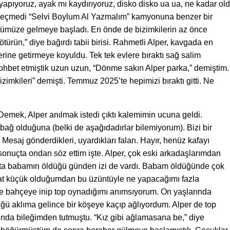
apıyoruz, ayak mı kaydırıyoruz, disko disko ua ua, ne kadar old
 geçmedi “Selvi Boylum Al Yazmalım” kamyonuna benzer bir
” üstümüze gelmeye başladı. En önde de bizimkilerin az önce
götürün,” diye bağırdı tabii birisi. Rahmetli Alper, kavgada en
rine getirmeye koyuldu. Tek tek evlere bıraktı sağ salim
Sohbet etmiştik uzun uzun, “Dönme sakın Alper parka,” demiştim.
zimkileri” demişti. Temmuz 2025’te hepimizi bıraktı gitti. Ne
emek, Alper anılmak istedi çıktı kalemimin ucuna geldi.
bağ olduğuna (belki de aşağıdadırlar bilemiyorum). Bizi bir
or. Mesaj gönderdikleri, uyardıkları falan. Hayır, henüz kafayı
onuçta ondan söz ettim işte. Alper, çok eski arkadaşlarımdan
 ta babamın öldüğü günden izi de vardı. Babam öldüğünde çok
at küçük olduğumdan bu üzüntüyle ne yapacağımı fazla
de bahçeye inip top oynadığımı anımsıyorum. On yaşlarında
 aklıma gelince bir köşeye kaçıp ağlıyordum. Alper de top
nda bileğimden tutmuştu. “Kız gibi ağlamasana be,” diye