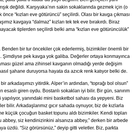
ışık değildi. Karşıyaka’nın sakin sokaklarında gezmek için (o
 önce “kızları eve götürüncü” seçilirdi. Olası bir kavga çıkması
şımız kavgaya “dalmaz” kızları tek tek eve bırakırdı. Biraz
yacak tiplerden seçilirdi belki ama “kızları eve götürüncülük”
enden bir tur öncekiler çok ederlermiş, bizimkiler önemli bir
şi. Şimdiyse pek kavga yok galiba. Değerler ortaya konmayınca
maması güzel ama zihinsel kavganın olmadığı yerde değişim
asıl şahane duruyorsa hayata da azıcık renk katıyor belki de.
 arkadaşımızı yitirdik. Alper’in ardından, “toprağı bol olsun”
saslı giren oydu. Bostanlı sokakları iyi bilir. Bir gün, sanırım
i yapılıyor, yanındaki mini basketbol sahası da yepyeni. Biz
er bilir. Arkadaşlarımız gıcır sahada oynuyor, biz de kızlarla
tane küçük çocuğun basket topunu aldı bizimkiler. Kendi topları
 abbey, siz kendinizinkini alsanıza abbey,” derken bir arbede
aya üzdü. “Siz görürsünüz,” deyip gitti veletler. Biz, parkta