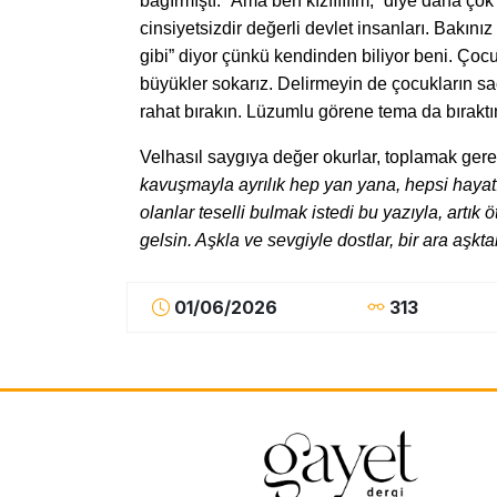
bağırmıştı. “Ama ben kızıııııım,” diye daha 
cinsiyetsizdir değerli devlet insanları. Bakı
gibi” diyor çünkü kendinden biliyor beni. Çocukl
büyükler sokarız. Delirmeyin de çocukların saç
rahat bırakın. Lüzumlu görene tema da bırakt
Velhasıl saygıya değer okurlar, toplamak gerek
kavuşmayla ayrılık hep yan yana, hepsi hayatın
olanlar teselli bulmak istedi bu yazıyla, artık
gelsin. Aşkla ve sevgiyle dostlar, bir ara a
01/06/2026
313