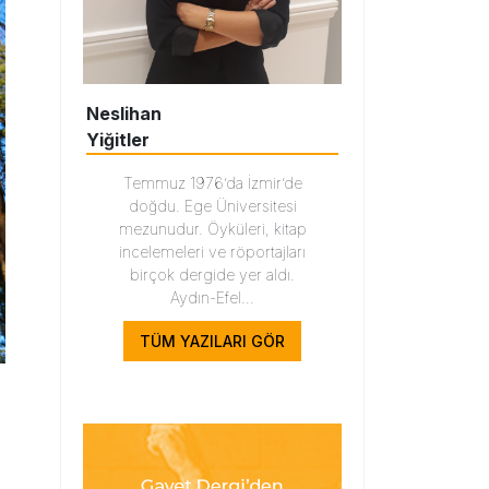
Neslihan
Yiğitler
Temmuz 1976’da İzmir’de
doğdu. Ege Üniversitesi
mezunudur. Öyküleri, kitap
incelemeleri ve röportajları
birçok dergide yer aldı.
Aydın-Efel...
TÜM YAZILARI GÖR