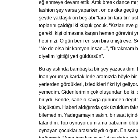
eğlenmeye devam ettik. Artık break dance mı y
fashion şey varsa yaparken, on dakika geçti
şeyde yaklaşık on beş abi “tara tiri tara tiri
toplarını çaldığı iki küçük çocuk. “Kızları eve 
gerekli kişi olmasına karşın hemen görevini ye
hepimizi. O gün beni en son bırakmıştı eve. 
“Ne de olsa bir kamyon insan...”, “Bırakmam bi
diyelim “gittiği yeri güldürsün”.
Bu ay aslında bambaşka bir şey yazacaktım. D
İnanıyorum yukardakilerle aramızda böyle bir 
yerlerden gördükleri, izledikleri fikri iyi geliy
yemedim. Gidenlerimin çok oluşundan belki, s
biriydi. Bende, sade o kavga gününden değil
küçüktüm. Haberi aldığımda çok üzüldüm fak
bilemedim. Yadırgamayın sakın, bir saat için
falandım. Top oynuyordum ama babamın öldüğü
oynayan çocuklar arasındaydı o gün. En sonu