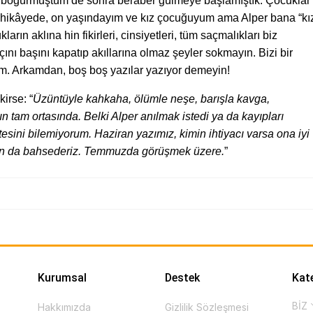
çok böğürmüştüm de sonra beraber gülmeye başlamıştık. Çocuklar
nız hikâyede, on yaşındayım ve kız çocuğuyum ama Alper bana “kı
arın aklına hin fikirleri, cinsiyetleri, tüm saçmalıkları biz
ını başını kapatıp akıllarına olmaz şeyler sokmayın. Bizi bir
ım. Arkamdan, boş boş yazılar yazıyor demeyin!
irse: “
Üzüntüyle kahkaha, ölümle neşe, barışla kavga,
 tam ortasında. Belki Alper anılmak istedi ya da kayıpları
 ötesini bilemiyorum. Haziran yazımız, kimin ihtiyacı varsa ona iyi
şktan da bahsederiz. Temmuzda görüşmek üzere.
”
Kurumsal
Destek
Kat
BİZ
Hakkımızda
Gizlilik Sözleşmesi