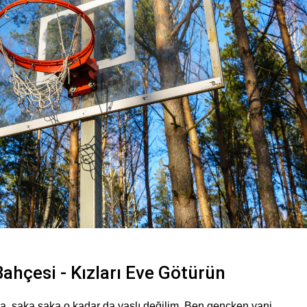
Bahçesi - Kızları Eve Götürün
da, şaka şaka o kadar da yaşlı değilim. Ben gençken yani