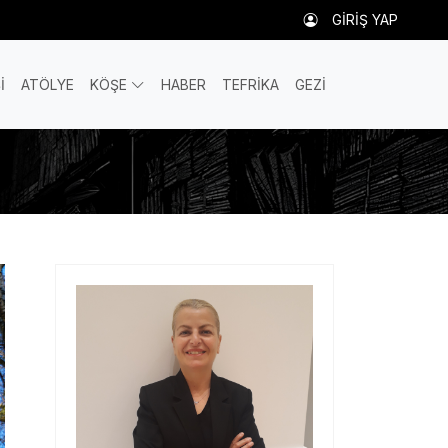
GİRİŞ YAP
İ
ATÖLYE
KÖŞE
HABER
TEFRİKA
GEZİ