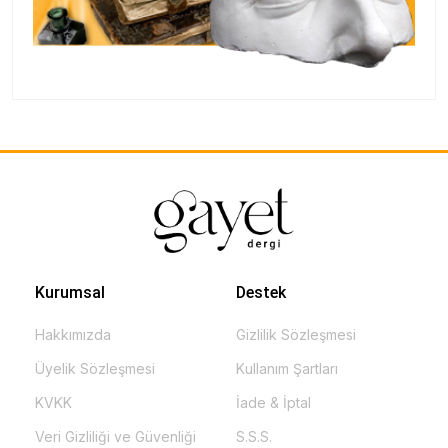
Kurumsal
Destek
Hakkımızda
Gizlilik Sözleşmesi
Üyelik Sözleşmesi
Kullanım Şartları
KVKK
İade & İptal
Veri Gizliliği ve Güvenliği
S.S.S.