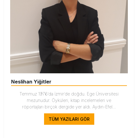
Neslihan Yiğitler
Temmuz 1976’da İzmir’de doğdu. Ege Üniversitesi
mezunudur. Öyküleri, kitap incelemeleri ve
röportajları birçok dergide yer aldı. Aydın-Efel...
TÜM YAZILARI GÖR