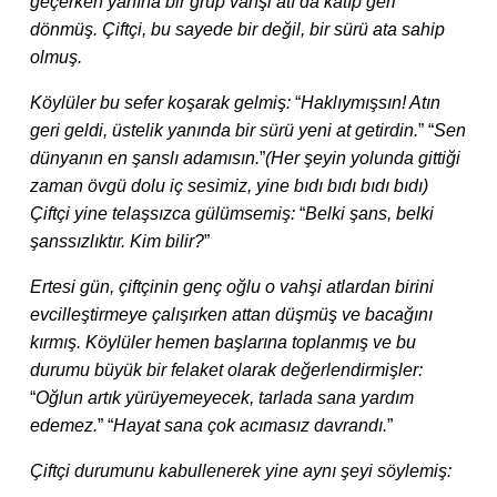
geçerken yanına bir grup vahşi atı da katıp geri
dönmüş. Çiftçi, bu sayede bir değil, bir sürü ata sahip
olmuş.
Köylüler bu sefer koşarak gelmiş:
“
Haklıymışsın! Atın
geri geldi, üstelik yanında bir sürü yeni at getirdin.
”
“
Sen
dünyanın en şanslı adamısın.
”
(Her şeyin yolunda gittiği
zaman övgü dolu iç sesimiz, yine bıdı bıdı bıdı bıdı)
Çiftçi yine telaşsızca gülümsemiş:
“
Belki şans, belki
şanssızlıktır. Kim bilir?
”
Ertesi gün, çiftçinin genç oğlu o vahşi atlardan birini
evcilleştirmeye çalışırken attan düşmüş ve bacağını
kırmış. Köylüler hemen başlarına toplanmış ve bu
durumu büyük bir felaket olarak değerlendirmişler:
“
Oğlun artık yürüyemeyecek, tarlada sana yardım
edemez.
”
“
Hayat sana çok acımasız davrandı.
”
Çiftçi durumunu kabullenerek yine aynı şeyi söylemiş: