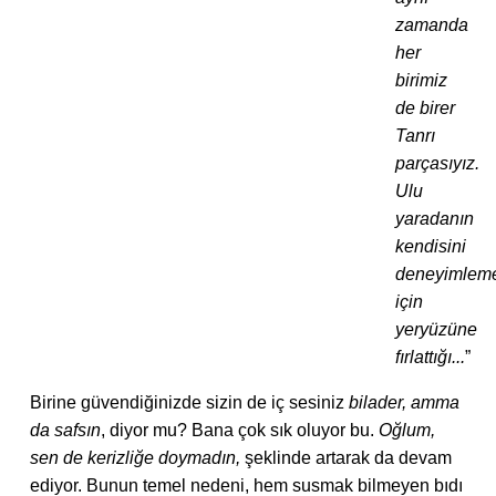
zamanda
her
birimiz
de birer
Tanrı
parçasıyız.
Ulu
yaradanın
kendisini
deneyimlem
için
yeryüzüne
fırlattığı...
”
Birine güvendiğinizde sizin de iç sesiniz
bilader, amma
da safsın
, diyor mu? Bana çok sık oluyor bu.
Oğlum,
sen de kerizliğe doymadın,
şeklinde artarak da devam
ediyor. Bunun temel nedeni, hem susmak bilmeyen bıdı