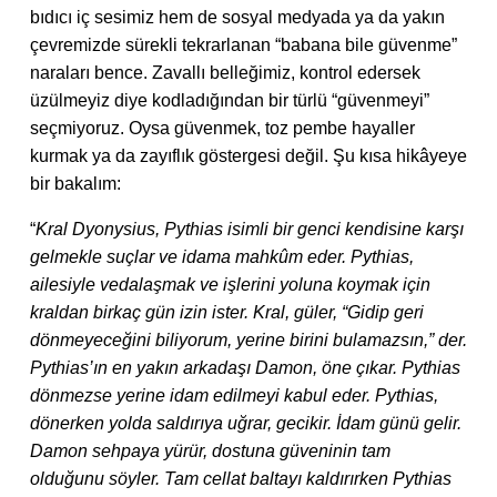
bıdıcı iç sesimiz hem de sosyal medyada ya da yakın
çevremizde sürekli tekrarlanan “babana bile güvenme”
naraları bence. Zavallı belleğimiz, kontrol edersek
üzülmeyiz diye kodladığından bir türlü “güvenmeyi”
seçmiyoruz. Oysa güvenmek, toz pembe hayaller
kurmak ya da zayıflık göstergesi değil. Şu kısa hikâyeye
bir bakalım:
“
Kral Dyonysius, Pythias isimli bir genci kendisine karşı
gelmekle suçlar ve idama mahkûm eder. Pythias,
ailesiyle vedalaşmak ve işlerini yoluna koymak için
kraldan birkaç gün izin ister. Kral, güler, “Gidip geri
dönmeyeceğini biliyorum, yerine birini bulamazsın,” der.
Pythias’ın en yakın arkadaşı Damon, öne çıkar. Pythias
dönmezse yerine idam edilmeyi kabul eder. Pythias,
dönerken yolda saldırıya uğrar, gecikir. İdam günü gelir.
Damon sehpaya yürür, dostuna güveninin tam
olduğunu söyler. Tam cellat baltayı kaldırırken Pythias