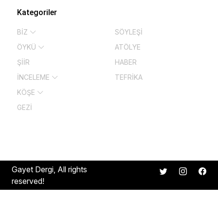
Kategoriler
BİZ
SÖYLEŞİ
ÖYKÜ
ATÖLYE
ŞİİR
HABER
İNCELEME
TEFRİKA
KÖŞE
GEZİ
Gayet Dergi, All rights
reserved!