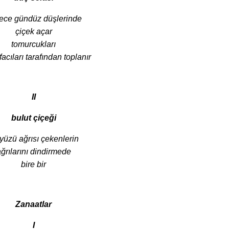
ece gündüz düşlerinde
çiçek açar
tomurcukları
facıları tarafından toplanır
II
bulut çiçeği
yüzü ağrısı çekenlerin
ğrılarını dindirmede
bire bir
Zanaatlar
I