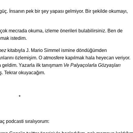
güç. İnsanın pek bir şey yapası gelmiyor. Bir şekilde okumayı,
rçok mecrada okuma, izleme önerileri bulabilirsiniz. Ben de
pmak istedim.
mez
kitabıyla J. Mario Simmel ismine döndüğümden
arını özlemişim. O atmosfere kapılmak hala heyecan veriyor.
a geldim. Yazarla ilk tanışmam
Ve Palyaçolarla Gözyaşları
iş. Tekrar okuyacağım.
*
aç podcasti sıralıyorum: