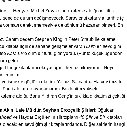
ritüeli... Her yaz, Michel Zevako’nun kaleme aldığı on ciltlik
u sene de durum değişmeyecek. Saray entrikalarıyla, tarihle iç
kafa yormayı gerektirmemesiyle de gönlümü kazanan bir seri. En
. Canım dedem Stephen King’in Peter Straub ile kaleme
ncü kitapla ilgili de şahane gelişmeler var.)
Tılsım
en sevdiğim
etse
Kara Ev
’e
elim bir türlü gitmiyordu. (Punto küçüklüğünden
anı geldi.
ap:
Hangi kitaplarını okuyacağımı henüz bilmiyorum. Neyi
n eminim.
a yetişmekte güçlük çekerim. Yalnız, Samantha Harvey imzalı
an öneri aldım ki dayanamadım. Beklentim yüksek.
 kaleme aldığı, Banu Yıldıran Genç’in sıklıkla dikkatimizi çektiği
.
 Akın, Lale Müldür, Seyhan Erözçelik Şiirleri:
Oğulcan
ehberi
ve Haydar Ergülen’in şiir toplamı
40 Şiir ve Bir
kitapları
 olacak; en sevdiğim şiir kitaplarındandır. Diğer şairlerin hangi