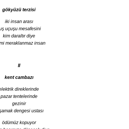
gökyüzü terzisi
iki insan arası
uş uçuşu mesafesini
kim daraltır diye
 mi meraklanmaz insan
II
kent cambazı
elektrik direklerinde
pazar tentelerinde
gezinir
şamak dengesi ustası
ödümüz kopuyor