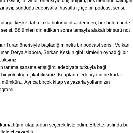
ran Genç'in twitter önerisiyle başladığım, pek memnun kaldığı
zırlayıp sunduğu edebiyatla, hayatla iç içe bir podcast serisi.
unduğu, keşke daha fazla bölümü olsa dedirten, her bölümünde
 serisi. Bölümleri dinledikten sonra temayla alakalı bir sürü not
Turan önerisiyle başladığım nefis bir podcast serisi: Volkan
nar, Derya Alabora, Serkan Keskin gibi isimlerin oynadığı bir
caksınız.
n tanıma şansına eriştiğim, edebiyata tutkuyla bağlı
bir yolculuğa çıkabilirsiniz. Kitapların, edebiyatın ne kadar
 mümkün... Ayrıca birçok kitap ve yazarla yollarınızın
ogramı.
umadığım kitaplardan seçerek listeledim. Elbette, aslında bu
ilginizi çekebilir.