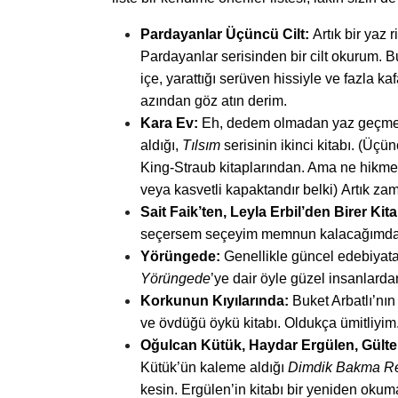
Pardayanlar Üçüncü Cilt:
Artık bir yaz 
Pardayanlar serisinden bir cilt okurum. B
içe, yarattığı serüven hissiyle ve fazla 
azından göz atın derim.
Kara Ev:
Eh, dedem olmadan yaz geçmez
aldığı,
Tılsım
serisinin ikinci kitabı. (Üçü
King-Straub kitaplarından. Ama ne hikm
veya kasvetli kapaktandır belki)
Artık zam
Sait Faik’ten, Leyla Erbil’den Birer Kit
seçersem seçeyim memnun kalacağımda
Yörüngede:
Genellikle güncel edebiyat
Yörüngede
’ye dair öyle güzel insanlard
Korkunun Kıyılarında:
Buket Arbatlı’nın
ve övdüğü öykü kitabı. Oldukça ümitliyim
Oğulcan Kütük, Haydar Ergülen, Gülten
Kütük’ün kaleme aldığı
Dimdik Bakma R
kesin. Ergülen’in kitabı bir yeniden okuma