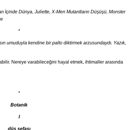
n İçinde Dünya, Juliette, X-Men Mutantların Düşüşü, Monster
re
*
ksın umuduyla kendine bir palto diktirmek arzusundaydı. Yazık,
bilir. Nereye varabileceğini hayal etmek, ihtimaller arasında
*
Botanik
I
düş sefası