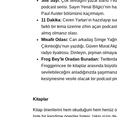
Sıfır Sayı:
Çok sevdiğim yazar Banu Yıldı
podcast serisi. Sayın Yenal Bilgici’nin ha
Paul Auster bölümünü kaçırmayın.
11 Dakika:
Ceren Yartan’ın hazırlayıp s
farklı bir tema üzerine zihin açan podcast
almış olmanız olası.
Misafir Odası:
Can arkadaş Simge Yağmur 
Çıkıntıoğlu’nun yazdığı, Güven Murat Akpı
radyo tiyatrosu. Dinleyin, pişman olmaya
Frog Bey’le Oradan Buradan:
Twitterda
Froggprincee ile kitaplar arasında büyülü 
sevilebileceğini anladığınızda şaşırmanız
kesişmesine vesile olacak bir podcast pr
Kitaplar
Kitap önerilerini hem okuduğum hem henüz ok
liste bir kendime öneriler listesi, lakin sizin de 