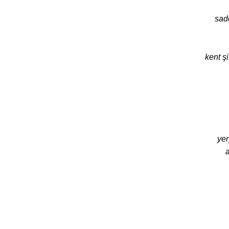
sad
kent şi
yer
a