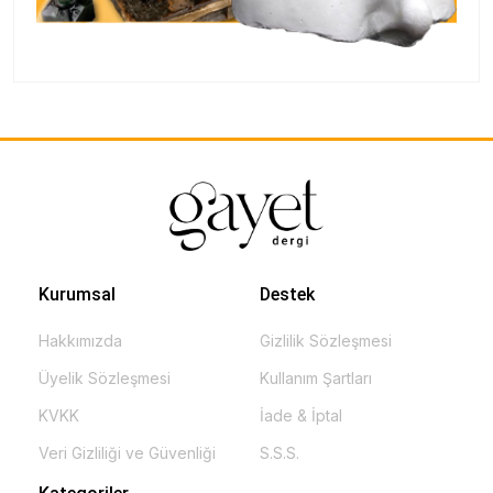
Kurumsal
Destek
Hakkımızda
Gizlilik Sözleşmesi
Üyelik Sözleşmesi
Kullanım Şartları
KVKK
İade & İptal
Veri Gizliliği ve Güvenliği
S.S.S.