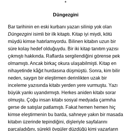
*
Düngezgini
Bar tarihinin en eski kurbanı yazarı silinip yok olan
Düngezgini
isimli bir ilk kitaptı. Kitap iyi miydi, kötü
müydü kimse hatırlamıyordu. Bilinen kitabın uzun bir
süre kolay hedef olduğuydu. Bir iki kitap tanıtım yazısı
çıkmıştı hakkında. Raflarda sergilendiğini görense pek
olmamıştı. Ancak birkaç okura ulaşabilmişti. Kitap en
nihayetinde kâğıt hurdasına düşmüştü. Sonra, kim bilir
neden, saygın bir eleştirmen derinlikten uzak bir
inceleme yazısında kitabı yerden yere vurmuştu. Yazı
büyük yankı uyandırmıştı. Herkes aniden kitabı sorar
olmuştu. Çoğu insan kitabı sosyal medyada çarmıha
gerse de satışlar patlamıştı. Fakat hemen hemen hiç
kimse eleştirmenin bu barda, sahneye yakın bir masada
kitabın üzerinde tepindiğini, dişleriyle sayfalarını
parçaladığını, sürekli övgüler düzdüğü kimi yazarların