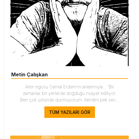
Metin Çalışkan
Alter egosu Cemal Erdem’in anlatımıyla… “Bir
zamanlar bir yerlerde doğduğu rivayet ediliyor.
Ben çok üstünde durmuyorum. Kendini pek sev...
TÜM YAZILARI GÖR