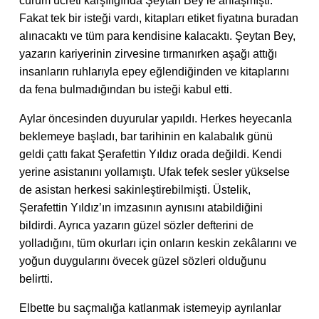
cürüm ücreti karşılığında Şeytan Bey’le anlaşmıştı.
Fakat tek bir isteği vardı, kitapları etiket fiyatına buradan
alınacaktı ve tüm para kendisine kalacaktı. Şeytan Bey,
yazarın kariyerinin zirvesine tırmanırken aşağı attığı
insanların ruhlarıyla epey eğlendiğinden ve kitaplarını
da fena bulmadığından bu isteği kabul etti.
Aylar öncesinden duyurular yapıldı. Herkes heyecanla
beklemeye başladı, bar tarihinin en kalabalık günü
geldi çattı fakat Şerafettin Yıldız orada değildi. Kendi
yerine asistanını yollamıştı. Ufak tefek sesler yükselse
de asistan herkesi sakinleştirebilmişti. Üstelik,
Şerafettin Yıldız’ın imzasının aynısını atabildiğini
bildirdi. Ayrıca yazarın güzel sözler defterini de
yolladığını, tüm okurları için onların keskin zekâlarını ve
yoğun duygularını övecek güzel sözleri olduğunu
belirtti.
Elbette bu saçmalığa katlanmak istemeyip ayrılanlar