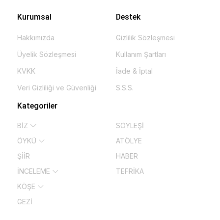
Kurumsal
Destek
Hakkımızda
Gizlilik Sözleşmesi
Üyelik Sözleşmesi
Kullanım Şartları
KVKK
İade & İptal
Veri Gizliliği ve Güvenliği
S.S.S.
Kategoriler
BİZ
SÖYLEŞİ
ÖYKÜ
ATÖLYE
ŞİİR
HABER
İNCELEME
TEFRİKA
KÖŞE
GEZİ