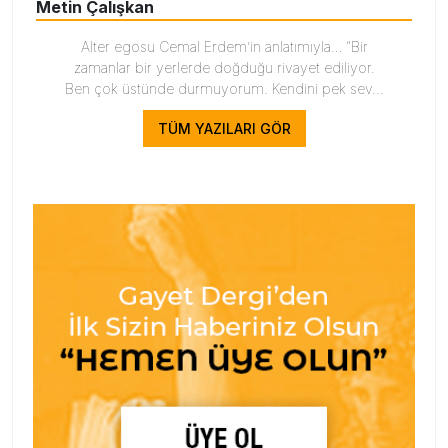
Metin Çalışkan
Alter egosu Cemal Erdem’in anlatımıyla… “Bir
zamanlar bir yerlerde doğduğu rivayet ediliyor.
Ben çok üstünde durmuyorum. Kendini pek sev...
TÜM YAZILARI GÖR