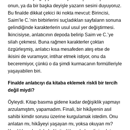
onun, ya da bir başka deyişle yazarın sesini duyuyoruz.
Bu finalde dikkat çekici iki nokta mevcut: Birincisi,
Saim’le C.’nin birbirlerini suçladıkları sayfaların sonuna
gelindiğinde karakterlerin usul usul yer değiştirmesi.
İkincisiyse, anlatıcının depoda belirip Saim ve C.’ye
silah çekmesi. Buna rağmen karakterler çoktan
özgürleşmiş, anlatıcı kısa mesafeden ateş etse de
ikisini de vuramıyor, intihar etmek istiyor, onu da
beceremiyor, çünkü o da şimdi kurmacanın formülleriyle
yaşayabilen biri.
Finalde anlatıcıyı da kitaba eklemek riskli bir tercih
değil miydi?
Öyleydi. Kitap basıma gidene kadar değişiklik yapmayı
arzulamıştım, yapamadım. Finali, bir hikâyenin asıl
sahibi kimdir sorusu üzerine kurgulamak istedim. Onu
anlatan mı, hikâyeyi yaşayan mı, yoksa okuyan mı?