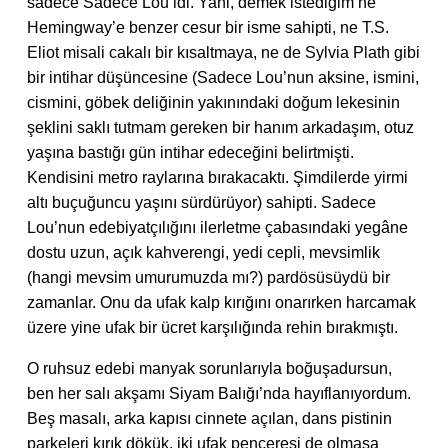
sadece Sadece Lou idi. Yani, demek istediğim ne
Hemingway’e benzer cesur bir isme sahipti, ne T.S.
Eliot misali cakalı bir kısaltmaya, ne de Sylvia Plath gibi
bir intihar düşüncesine (Sadece Lou’nun aksine, ismini,
cismini, göbek deliğinin yakınındaki doğum lekesinin
şeklini saklı tutmam gereken bir hanım arkadaşım, otuz
yaşına bastığı gün intihar edeceğini belirtmişti.
Kendisini metro raylarına bırakacaktı. Şimdilerde yirmi
altı buçuğuncu yaşını sürdürüyor) sahipti. Sadece
Lou’nun edebiyatçılığını ilerletme çabasındaki yegâne
dostu uzun, açık kahverengi, yedi cepli, mevsimlik
(hangi mevsim umurumuzda mı?) pardösüsüydü bir
zamanlar. Onu da ufak kalp kırığını onarırken harcamak
üzere yine ufak bir ücret karşılığında rehin bırakmıştı.
O ruhsuz edebi manyak sorunlarıyla boğuşadursun,
ben her salı akşamı Siyam Balığı’nda hayıflanıyordum.
Beş masalı, arka kapısı cinnete açılan, dans pistinin
parkeleri kırık dökük, iki ufak penceresi de olmasa