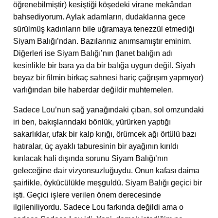
öğrenebilmiştir) kesiştiği köşedeki virane mekândan
bahsediyorum. Aylak adamların, dudaklarına gece
sürülmüş kadınların bile uğramaya tenezzül etmediği
Siyam Balığı’ndan. Bazılarınız anımsamıştır eminim.
Diğerleri ise Siyam Balığı’nın (lanet balığın adı
kesinlikle bir bara ya da bir balığa uygun değil. Siyah
beyaz bir filmin birkaç sahnesi hariç çağrışım yapmıyor)
varlığından bile haberdar değildir muhtemelen.
Sadece Lou’nun sağ yanağındaki çıban, sol omzundaki
iri ben, bakışlarındaki bönlük, yürürken yaptığı
sakarlıklar, ufak bir kalp kırığı, örümcek ağı örtülü bazı
hatıralar, üç ayaklı taburesinin bir ayağının kırıldı
kırılacak hali dışında sorunu Siyam Balığı’nın
geleceğine dair vizyonsuzluğuydu. Onun kafası daima
şairlikle, öykücülükle meşguldü. Siyam Balığı geçici bir
işti. Geçici işlere verilen önem derecesinde
ilgileniliyordu. Sadece Lou farkında değildi ama o