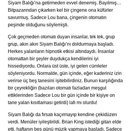
Siyam Balığı’na getirmeden evvel denemiş. Bayılmış…
Bitpazarından çıkarken kel bir çingene ona küfürler
savurmuş. Sadece Lou bana, çingenin otomatın
peşinde olduğunu söylemişti.
Çok geçmeden otomatı duyan insanlar, tek tek, grup
grup, akın akın Siyam Balığı’nı doldurmaya başladı.
Herkes yalanların hipnotik etkisi altındaydı. İnsanlar
otomattan bir şeyler duydukça kendilerini iyi
hissediyordu. Onlara üst üste, iyi gelen cümleler
söyleniyordu. Normalde, gün içinde, eğer kaderiniz izin
verirse üç beş tanesini işitebilirdiniz. Bunun karşılığında
bir çeyrekliğin (bazıları otomatı fazladan meşgul
ettiklerinden Sadece Lou bir gün içinde bir kişiye on
tane yalan kısıtlaması getirdi) lafı mı olurdu!
Siyam Balığı da fırsatı kaçırmayıp kendine çekidüzen
verdi. Menüler iyileştirildi. Brian King istediği gitarı elde
etti, haftanın beş günü müzik yapmaya başladı. Sadece