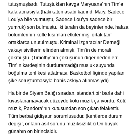
tutuşmuşlardı. Tutuştukları kavga Maryuana’nın Tim’e
kafa atmasıyla (hakikaten asabi kadındı Mary, Sadece
Lou’ya bile vurmuştu, Sadece Lou’ya sadece bir
yumruk) son bulmuştu. İki tarafın da beyinlerinde, hafıza
bölümlerinin köfte kısımları etkilenmiş, ortak tarif
ortaklarca unutulmuştu. Kriminal Izgaracılar Derneği
vakayı sivillerin elinden almıştı. Tim’in de morali
çökmüştü. (Timothy’nin çöküşünün diğer nedenleri:
Tim’in kardeşinin durduramadığı musluk suyunda
boğulma tehlikesi atlatması. Basketbol liginde yapılan
şike soruşturmasıyla bahis askıya alınmasıydı)
Ha bir de Siyam Balığı sıradan, standart bir barla dahi
kıyaslanamayacak düzeyde kötü müzik çalıyordu. Kötü
müzik, Pandora’nın kutusundan son çıkan felakettir.
Tüm berbat gidişatın sorumlusudur. (kentlerde durum
değişir, onların asıl sorunu müziksizliktir) On büyük
günahın on birincisidir.