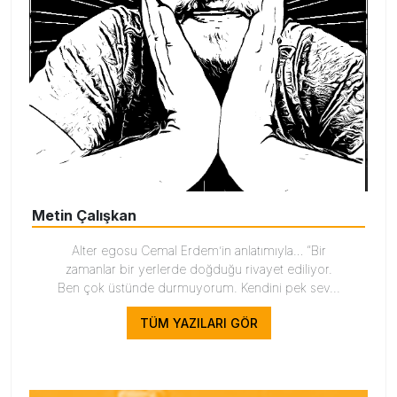
Metin Çalışkan
Alter egosu Cemal Erdem’in anlatımıyla… “Bir
zamanlar bir yerlerde doğduğu rivayet ediliyor.
Ben çok üstünde durmuyorum. Kendini pek sev...
TÜM YAZILARI GÖR