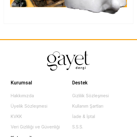
Kurumsal
Destek
Hakkımızda
Gizlilik Sözleşmesi
Üyelik Sözleşmesi
Kullanım Şartları
KVKK
İade & İptal
Veri Gizliliği ve Güvenliği
S.S.S.