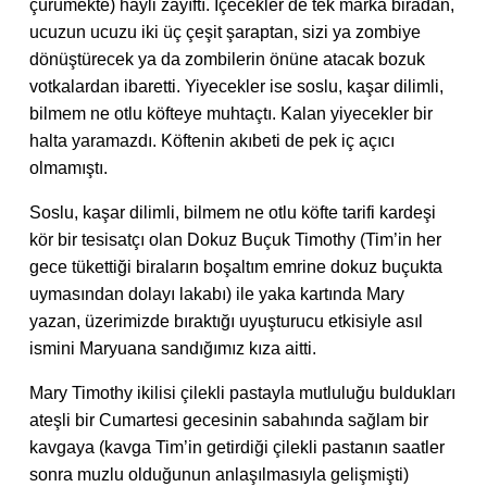
çürümekte) hayli zayıftı. İçecekler de tek marka biradan,
ucuzun ucuzu iki üç çeşit şaraptan, sizi ya zombiye
dönüştürecek ya da zombilerin önüne atacak bozuk
votkalardan ibaretti. Yiyecekler ise soslu, kaşar dilimli,
bilmem ne otlu köfteye muhtaçtı. Kalan yiyecekler bir
halta yaramazdı. Köftenin akıbeti de pek iç açıcı
olmamıştı.
Soslu, kaşar dilimli, bilmem ne otlu köfte tarifi kardeşi
kör bir tesisatçı olan Dokuz Buçuk Timothy (Tim’in her
gece tükettiği biraların boşaltım emrine dokuz buçukta
uymasından dolayı lakabı) ile yaka kartında Mary
yazan, üzerimizde bıraktığı uyuşturucu etkisiyle asıl
ismini Maryuana sandığımız kıza aitti.
Mary Timothy ikilisi çilekli pastayla mutluluğu buldukları
ateşli bir Cumartesi gecesinin sabahında sağlam bir
kavgaya (kavga Tim’in getirdiği çilekli pastanın saatler
sonra muzlu olduğunun anlaşılmasıyla gelişmişti)