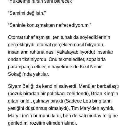
“Yükselme hırsın seni bitirecek”
“Samimi değilsin.”
“Seninle konuşmaktan nefret ediyorum.”
Otomat tuhaflaşmıştı, (en tuhafı da söylediklerinin
gerçekliğiydi, otomat gerçekleri nasıl biliyordu,
insanların ruhuna nasıl yakalayabiliyordu) insanlar
ondan tiksiniyordu. Onu tekmelediler, sopalarla
paramparça ettiler, nihayetinde de Kızıl Nehir
Sokağı’nda yaktılar.
Siyam Balığı da kendini salıverdi. Menüler berbatlaştı
(bozuk biradan bir politikacı zehirlendi), Brian King’in
gitarı kırıldı, çalmayı bıraktı (Sadece Lou bir gitarın
yettiğini düşünmüş olmalıydı), Tim Mary’den ayrıldı,
Mary Tim’in burnunu kırdı, ben de salı müdavimliğine
geriledim, rozetim elimden alındı.