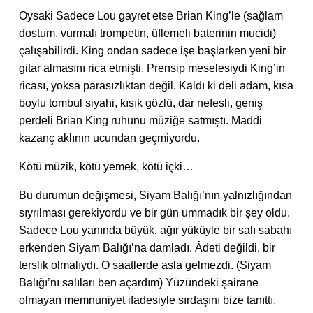
Oysaki Sadece Lou gayret etse Brian King’le (sağlam
dostum, vurmalı trompetin, üflemeli baterinin mucidi)
çalışabilirdi. King ondan sadece işe başlarken yeni bir
gitar almasını rica etmişti. Prensip meselesiydi King’in
ricası, yoksa parasızlıktan değil. Kaldı ki deli adam, kısa
boylu tombul siyahi, kısık gözlü, dar nefesli, geniş
perdeli Brian King ruhunu müziğe satmıştı. Maddi
kazanç aklının ucundan geçmiyordu.
Kötü müzik, kötü yemek, kötü içki…
Bu durumun değişmesi, Siyam Balığı’nın yalnızlığından
sıyrılması gerekiyordu ve bir gün ummadık bir şey oldu.
Sadece Lou yanında büyük, ağır yüküyle bir salı sabahı
erkenden Siyam Balığı’na damladı. Âdeti değildi, bir
terslik olmalıydı. O saatlerde asla gelmezdi. (Siyam
Balığı’nı salıları ben açardım) Yüzündeki şairane
olmayan memnuniyet ifadesiyle sırdaşını bize tanıttı.