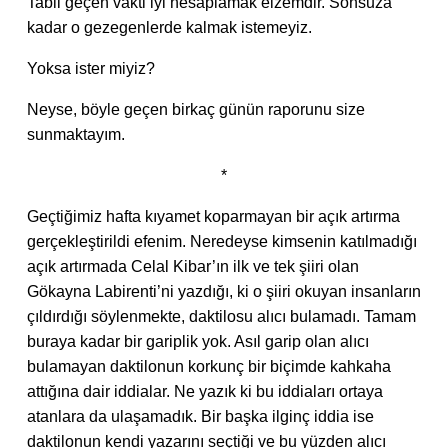
Tabii geçen vakti iyi hesaplamak elzemdir. Sonsuza
kadar o gezegenlerde kalmak istemeyiz.
Yoksa ister miyiz?
Neyse, böyle geçen birkaç günün raporunu size
sunmaktayım.
*
Geçtiğimiz hafta kıyamet koparmayan bir açık artırma
gerçekleştirildi efenim. Neredeyse kimsenin katılmadığı
açık artırmada Celal Kibar’ın ilk ve tek şiiri olan
Gökayna Labirenti’ni yazdığı, ki o şiiri okuyan insanların
çıldırdığı söylenmekte, daktilosu alıcı bulamadı. Tamam
buraya kadar bir gariplik yok. Asıl garip olan alıcı
bulamayan daktilonun korkunç bir biçimde kahkaha
attığına dair iddialar. Ne yazık ki bu iddiaları ortaya
atanlara da ulaşamadık. Bir başka ilginç iddia ise
daktilonun kendi yazarını seçtiği ve bu yüzden alıcı