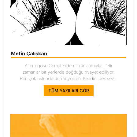
Metin Çalışkan
Alter egosu Cemal Erdem’in anlatımıyla… “Bir
zamanlar bir yerlerde doğduğu rivayet ediliyor.
Ben çok üstünde durmuyorum. Kendini pek sev...
TÜM YAZILARI GÖR