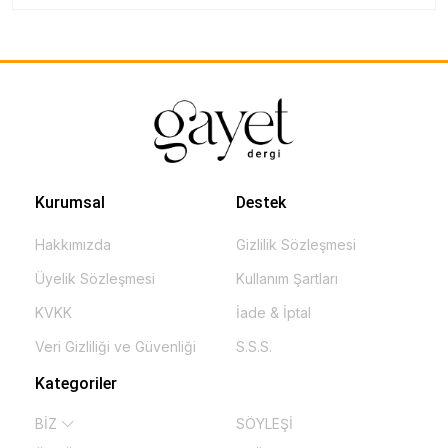
Kurumsal
Destek
Hakkımızda
Gizlilik Sözleşmesi
Üyelik Sözleşmesi
Kullanım Şartları
KVKK
İade & İptal
Veri Gizliliği ve Güvenliği
S.S.S.
Kategoriler
BİZ
SÖYLEŞİ