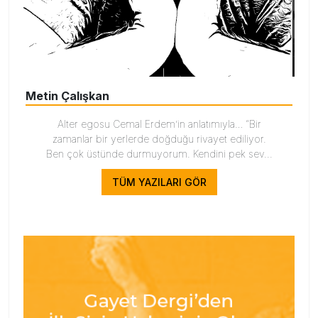
Metin Çalışkan
Alter egosu Cemal Erdem’in anlatımıyla… “Bir
zamanlar bir yerlerde doğduğu rivayet ediliyor.
Ben çok üstünde durmuyorum. Kendini pek sev...
TÜM YAZILARI GÖR