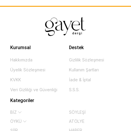
Kurumsal
Destek
Hakkımızda
Gizlilik Sözleşmesi
Üyelik Sözleşmesi
Kullanım Şartları
KVKK
İade & İptal
Veri Gizliliği ve Güvenliği
S.S.S.
Kategoriler
BİZ
SÖYLEŞİ
ÖYKÜ
ATÖLYE
ŞİİR
HABER