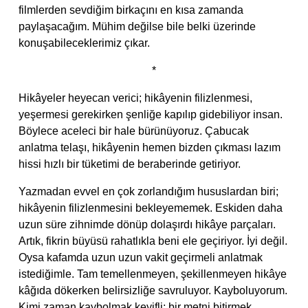
filmlerden sevdiğim birkaçını en kısa zamanda
paylaşacağım. Mühim değilse bile belki üzerinde
konuşabileceklerimiz çıkar.
*
Hikâyeler heyecan verici; hikâyenin filizlenmesi,
yeşermesi gerekirken şenliğe kapılıp gidebiliyor insan.
Böylece aceleci bir hale bürünüyoruz. Çabucak
anlatma telaşı, hikâyenin hemen bizden çıkması lazım
hissi hızlı bir tüketimi de beraberinde getiriyor.
Yazmadan evvel en çok zorlandığım hususlardan biri;
hikâyenin filizlenmesini bekleyememek. Eskiden daha
uzun süre zihnimde dönüp dolaşırdı hikâye parçaları.
Artık, fikrin büyüsü rahatlıkla beni ele geçiriyor. İyi değil.
Oysa kafamda uzun uzun vakit geçirmeli anlatmak
istediğimle. Tam temellenmeyen, şekillenmeyen hikâye
kâğıda dökerken belirsizliğe savruluyor. Kayboluyorum.
Kimi zaman kaybolmak keyifli; bir metni bitirmek