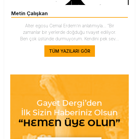
Metin Çalışkan
Alter egosu Cemal Erdem’in anlatımıyla… “Bir
zamanlar bir yerlerde doğduğu rivayet ediliyor.
Ben çok üstünde durmuyorum. Kendini pek sev...
TÜM YAZILARI GÖR