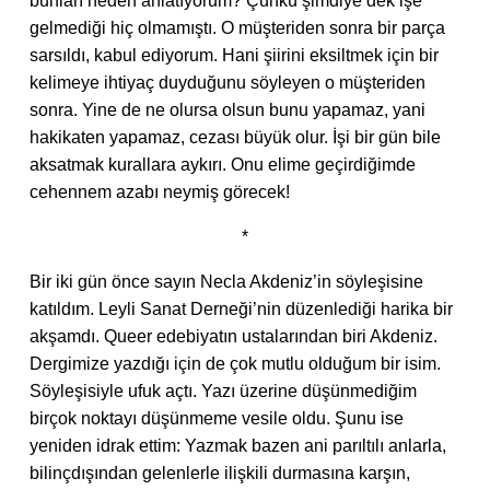
bunları neden anlatıyorum? Çünkü şimdiye dek işe
gelmediği hiç olmamıştı. O müşteriden sonra bir parça
sarsıldı, kabul ediyorum. Hani şiirini eksiltmek için bir
kelimeye ihtiyaç duyduğunu söyleyen o müşteriden
sonra. Yine de ne olursa olsun bunu yapamaz, yani
hakikaten yapamaz, cezası büyük olur. İşi bir gün bile
aksatmak kurallara aykırı. Onu elime geçirdiğimde
cehennem azabı neymiş görecek!
*
Bir iki gün önce sayın Necla Akdeniz’in söyleşisine
katıldım. Leyli Sanat Derneği’nin düzenlediği harika bir
akşamdı. Queer edebiyatın ustalarından biri Akdeniz.
Dergimize yazdığı için de çok mutlu olduğum bir isim.
Söyleşisiyle ufuk açtı. Yazı üzerine düşünmediğim
birçok noktayı düşünmeme vesile oldu. Şunu ise
yeniden idrak ettim: Yazmak bazen ani parıltılı anlarla,
bilinçdışından gelenlerle ilişkili durmasına karşın,