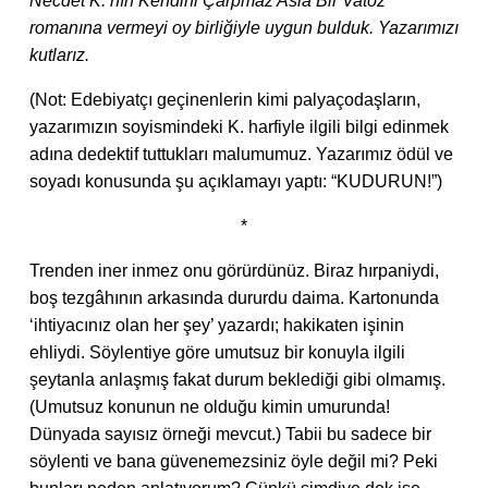
Necdet K.’nın Kendini Çarpmaz Asla Bir Vatoz
romanına vermeyi oy birliğiyle uygun bulduk. Yazarımızı
kutlarız.
(Not: Edebiyatçı geçinenlerin kimi palyaçodaşların,
yazarımızın soyismindeki K. harfiyle ilgili bilgi edinmek
adına dedektif tuttukları malumumuz. Yazarımız ödül ve
soyadı konusunda şu açıklamayı yaptı: “KUDURUN!”)
*
Trenden iner inmez onu görürdünüz. Biraz hırpaniydi,
boş tezgâhının arkasında dururdu daima. Kartonunda
‘ihtiyacınız olan her şey’ yazardı; hakikaten işinin
ehliydi. Söylentiye göre umutsuz bir konuyla ilgili
şeytanla anlaşmış fakat durum beklediği gibi olmamış.
(Umutsuz konunun ne olduğu kimin umurunda!
Dünyada sayısız örneği mevcut.) Tabii bu sadece bir
söylenti ve bana güvenemezsiniz öyle değil mi? Peki