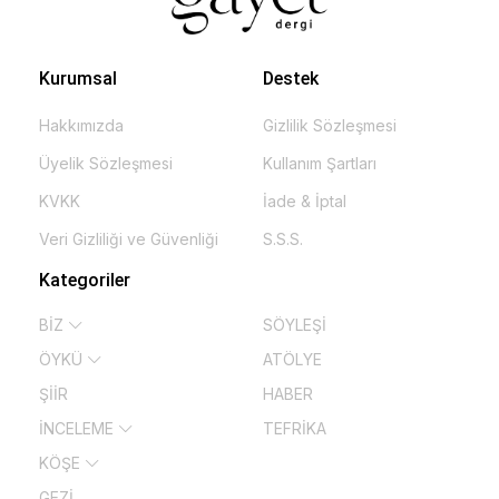
Kurumsal
Destek
Hakkımızda
Gizlilik Sözleşmesi
Üyelik Sözleşmesi
Kullanım Şartları
KVKK
İade & İptal
Veri Gizliliği ve Güvenliği
S.S.S.
Kategoriler
BİZ
SÖYLEŞİ
ÖYKÜ
ATÖLYE
ŞİİR
HABER
İNCELEME
TEFRİKA
KÖŞE
GEZİ