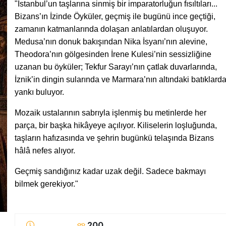
"İstanbul’un taşlarına sinmiş bir imparatorluğun fısıltıları...
Bizans’ın İzinde Öyküler, geçmiş ile bugünü ince geçtiği,
zamanın katmanlarında dolaşan anlatılardan oluşuyor.
Medusa’nın donuk bakışından Nika İsyanı’nın alevine,
Theodora’nın gölgesinden İrene Kulesi’nin sessizliğine
uzanan bu öyküler; Tekfur Sarayı’nın çatlak duvarlarında,
İznik’in dingin sularında ve Marmara’nın altındaki batıklard
yankı buluyor.
Mozaik ustalarının sabrıyla işlenmiş bu metinlerde her
parça, bir başka hikâyeye açılıyor. Kiliselerin loşluğunda,
taşların hafızasında ve şehrin bugünkü telaşında Bizans
hâlâ nefes alıyor.
Geçmiş sandığınız kadar uzak değil. Sadece bakmayı
bilmek gerekiyor."
200