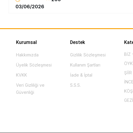
03/06/2026
Kurumsal
Destek
Kat
BİZ
Hakkımızda
Gizlilik Sözleşmesi
ÖY
Üyelik Sözleşmesi
Kullanım Şartları
ŞİİR
KVKK
İade & İptal
İNC
Veri Gizliliği ve
S.S.S.
KÖ
Güvenliği
GEZ