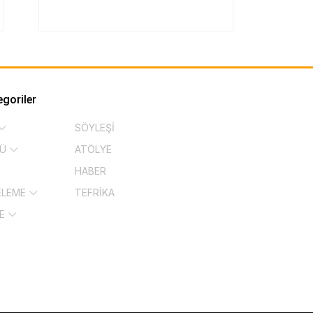
egoriler
SÖYLEŞİ
KÜ
ATÖLYE
HABER
ELEME
TEFRİKA
ŞE
İ