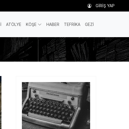
GİRİŞ YAP
İ
ATÖLYE
KÖŞE
HABER
TEFRİKA
GEZİ