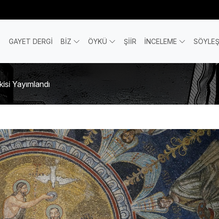
GAYET DERGİ
BİZ
ÖYKÜ
ŞİİR
İNCELEME
SÖYLEŞ
çkisi Yayımlandı