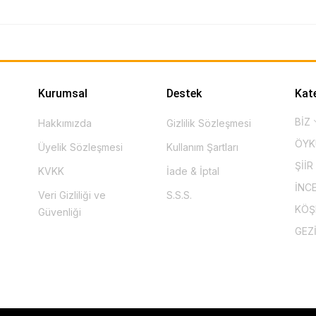
Kurumsal
Destek
Kat
BİZ
Hakkımızda
Gizlilik Sözleşmesi
ÖY
Üyelik Sözleşmesi
Kullanım Şartları
ŞİİR
KVKK
İade & İptal
İNC
Veri Gizliliği ve
S.S.S.
KÖ
Güvenliği
GEZ