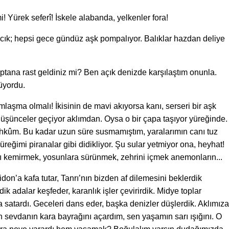
! Yürek seferî! İskele alabanda, yelkenler fora!
cık; hepsi gece gündüz aşk pompalıyor. Balıklar hazdan deliye
tana rast geldiniz mi? Ben açık denizde karşılaştım onunla.
tüyordu.
amlaşma olmalı! İkisinin de mavi akıyorsa kanı, serseri bir aşk
üşünceler geçiyor aklımdan. Oysa o bir çapa taşıyor yüreğinde.
ahkûm. Bu kadar uzun süre susmamıştım, yaralarımın canı tuz
Yüreğimi piranalar gibi didikliyor. Şu sular yetmiyor ona, heyhat!
ı kemirmek, yosunlara sürünmek, zehrini içmek anemonların...
idon’a kafa tutar, Tanrı’nın bizden af dilemesini beklerdik
ik adalar keşfeder, karanlık işler çevirirdik. Midye toplar
satardı. Geceleri dans eder, başka denizler düşlerdik. Aklımıza
 sevdanın kara bayrağını açardım, sen yaşamın sarı ışığını. O