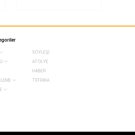
egoriler
SÖYLEŞİ
KÜ
ATÖLYE
HABER
ELEME
TEFRİKA
ŞE
İ