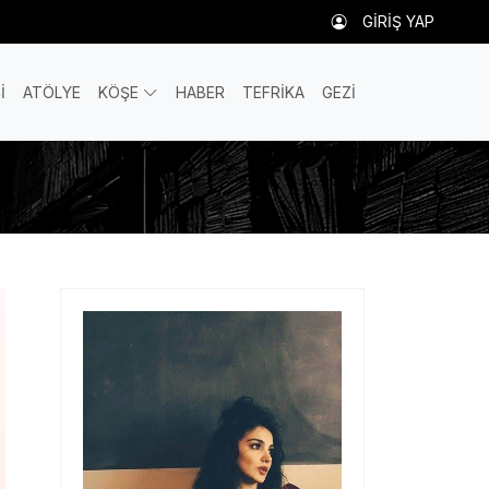
GİRİŞ YAP
İ
ATÖLYE
KÖŞE
HABER
TEFRİKA
GEZİ