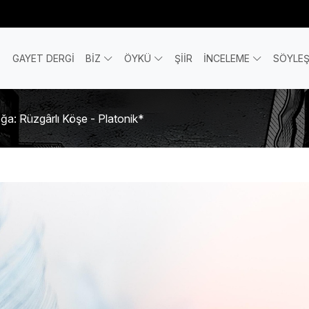
GAYET DERGİ
BİZ
ÖYKÜ
ŞİİR
İNCELEME
SÖYLEŞ
a: Rüzgârlı Köşe - Platonik*