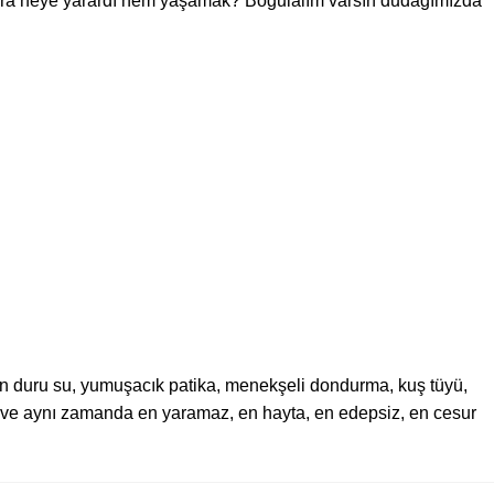
onra neye yarardı hem yaşamak? Boğulalım varsın dudağımızda
n duru su, yumuşacık patika, menekşeli dondurma, kuş tüyü,
füs ve aynı zamanda en yaramaz, en hayta, en edepsiz, en cesur