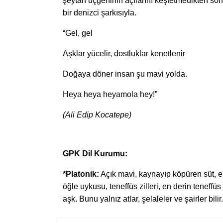
şeytan üçgeninin açılarını keşfetmedikten s
bir denizci şarkısıyla.
“Gel, gel
Aşklar yücelir, dostluklar kenetlenir
Doğaya döner insan şu mavi yolda.
Heya heya heyamola hey!”
(Ali Edip Kocatepe)
GPK Dil Kurumu:
*Platonik:
Açık mavi, kaynayıp köpüren süt, e
öğle uykusu, teneffüs zilleri, en derin tenef
aşk. Bunu yalnız atlar, şelaleler ve şairler bilir.