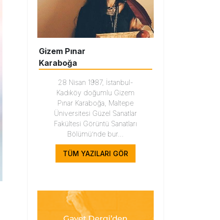
Gizem Pınar
Karaboğa
28 Nisan 1987, İstanbul-
Kadıköy doğumlu Gizem
Pınar Karaboğa, Maltepe
Üniversitesi Güzel Sanatlar
Fakültesi Görüntü Sanatları
Bölümü’nde bur...
TÜM YAZILARI GÖR