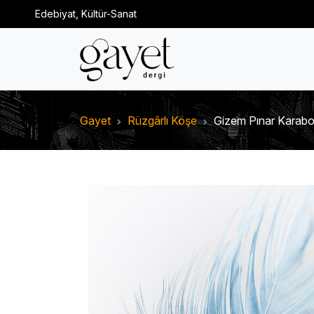
Edebiyat, Kültür-Sanat
Gayet
Rüzgârlı Köşe
Gizem Pınar Karaboğ