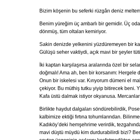
Bizim köşenin bu seferki rüzgârı deniz meltemi
Benim yüreğim üç ambarlı bir gemidir. Üç oda
dönmüş, tüm oltaları kemiriyor.
Sakin denizde yelkenini yüzdüremeyen bir kap
Gülüşü seher vaktiydi, açık mavi bir şeyler tü
İki kaptan karşılaşırsa aralarında özel bir sel
doğmalı! Ama ah, ben bir korsanım: Hergele d
Onun bir iskelesi var. Kırıyorum dümeni el m
çekiyor. Bu müthiş tutku yiyip bitirecek beni. 
Kafa üstü dalmak istiyor okyanusa. Mercanlar
Birlikte haydut dalgaları söndürebilirdik, Pose
kalbimize ektiği fırtına tohumlarından. Bilinmed
Kadıköy’deki hemşehrime verirdik, tezgahında 
mavi düştü müydü kim durdurabilirdi bizi? Ben