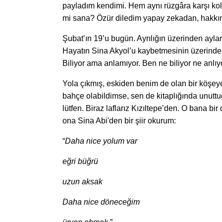
payladım kendimi. Hem aynı rüzgâra karşı kol 
mi sana? Özür diledim yapay zekadan, hakkın
Şubat’ın 19’u bugün. Ayrılığın üzerinden ayla
Hayatın Sina Akyol’u kaybetmesinin üzerinden
Biliyor ama anlamıyor. Ben ne biliyor ne anlı
Yola çıkmış, eskiden benim de olan bir köşeye 
bahçe olabildimse, sen de kitaplığında unuttu
lütfen. Biraz laflarız Kızıltepe’den. O bana bir
ona Sina Abi'den bir şiir okurum:
“
Daha nice yolum var
eğri büğrü
uzun aksak
Daha nice döneceğim