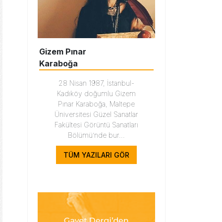
Gizem Pınar
Karaboğa
28 Nisan 1987, İstanbul-
Kadıköy doğumlu Gizem
Pınar Karaboğa, Maltepe
Üniversitesi Güzel Sanatlar
Fakültesi Görüntü Sanatları
Bölümü’nde bur...
TÜM YAZILARI GÖR