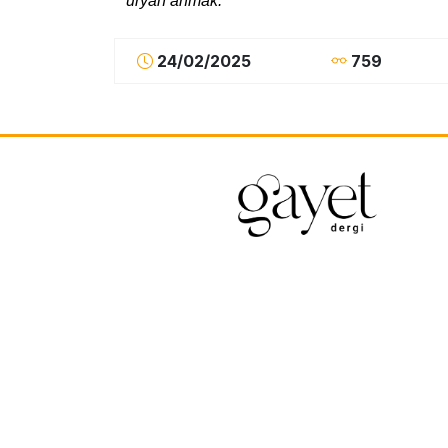
üryan ahmak.
”
24/02/2025
759