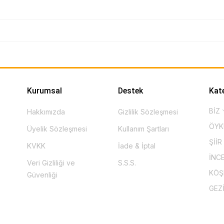
Kurumsal
Destek
Kat
BİZ
Hakkımızda
Gizlilik Sözleşmesi
ÖY
Üyelik Sözleşmesi
Kullanım Şartları
ŞİİR
KVKK
İade & İptal
İNC
Veri Gizliliği ve
S.S.S.
KÖ
Güvenliği
GEZ