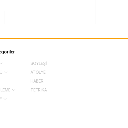
egoriler
SÖYLEŞİ
KÜ
ATÖLYE
HABER
ELEME
TEFRİKA
ŞE
İ