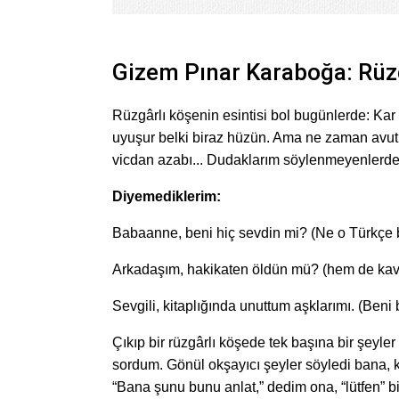
Gizem Pınar Karaboğa: Rüzg
Rüzgârlı köşenin esintisi bol bugünlerde: Kar 
uyuşur belki biraz hüzün. Ama ne zaman avu
vicdan azabı... Dudaklarım söylenmeyenlerd
Diyemediklerim:
Babaanne, beni hiç sevdin mi? (Ne o Türkçe b
Arkadaşım, hakikaten öldün mü? (hem de ka
Sevgili, kitaplığında unuttum aşklarımı. (Beni 
Çıkıp bir rüzgârlı köşede tek başına bir şeyle
sordum. Gönül okşayıcı şeyler söyledi bana,
“Bana şunu bunu anlat,” dedim ona, “lütfen” b