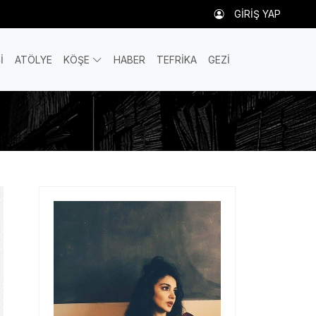
GİRİŞ YAP
İ
ATÖLYE
KÖŞE
HABER
TEFRİKA
GEZİ