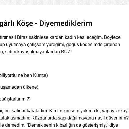
ârlı Köşe - Diyemediklerim
fırtınası! Biraz sakinlese kardan kadın kesileceğim. Böylece
tup uyutmaya çalışsam yüreğimi, göğüs kodesimde çırpınan
en, sırtım kavuşulmayanlardan BUZ!
iliyordu ne ben Kürtçe)
vuşamadan ülkene)
bağışlarlar mı?)
r içtim, satırlar karaladım. Kimim kimsem yok mu ki, yapay zekay
 kulak asmadım: Rüzgârlarda saçı dağılmayana nasıl güvenirim?
ile demedim. “Demek senin kibarlığın da gösterişmiş,” diye