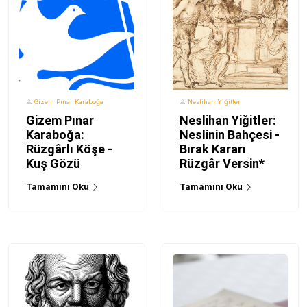
Gizem Pınar Karaboğa
Neslihan Yiğitler
Gizem Pınar
Neslihan Yiğitler:
Karaboğa:
Neslinin Bahçesi -
Rüzgârlı Köşe -
Bırak Kararı
Kuş Gözü
Rüzgâr Versin*
Tamamını Oku
Tamamını Oku