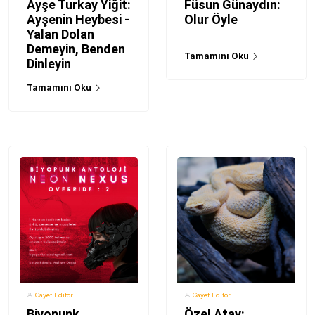
Ayşe Turkay Yiğit:
Füsun Günaydın:
Ayşenin Heybesi -
Olur Öyle
Yalan Dolan
Demeyin, Benden
Tamamını Oku
Dinleyin
Tamamını Oku
Gayet Editör
Gayet Editör
Biyopunk
Özel Atay: