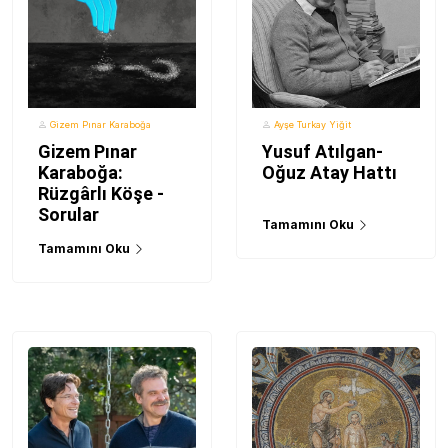
Gizem Pınar Karaboğa
Ayşe Turkay Yiğit
Gizem Pınar
Yusuf Atılgan-
Karaboğa:
Oğuz Atay Hattı
Rüzgârlı Köşe -
Sorular
Tamamını Oku
Tamamını Oku