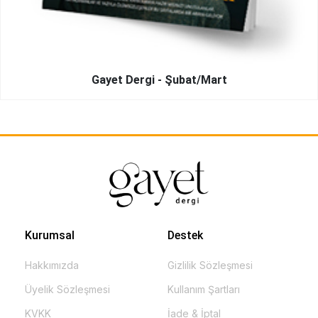
Gayet Dergi - Şubat/Mart
Kurumsal
Destek
Hakkımızda
Gizlilik Sözleşmesi
Üyelik Sözleşmesi
Kullanım Şartları
KVKK
İade & İptal