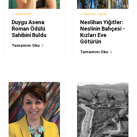
Gayet Editör
Neslihan Yiğitler
Duygu Asena
Neslihan Yiğitler:
Roman Ödülü
Neslinin Bahçesi -
Sahibini Buldu
Kızları Eve
Götürün
Tamamını Oku
Tamamını Oku