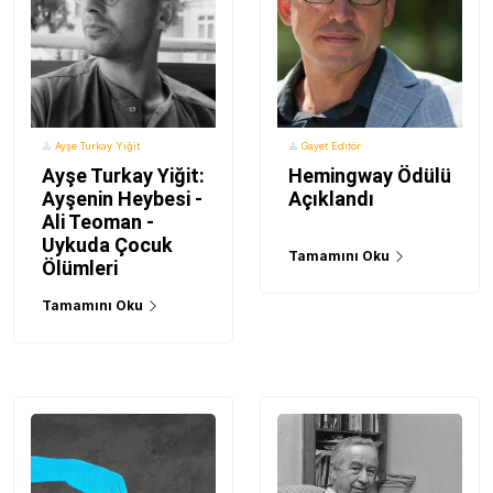
Ayşe Turkay Yiğit
Gayet Editör
Ayşe Turkay Yiğit:
Hemingway Ödülü
Ayşenin Heybesi -
Açıklandı
Ali Teoman -
Uykuda Çocuk
Tamamını Oku
Ölümleri
Tamamını Oku