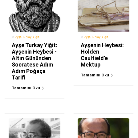
Ayşe Turkay Yiğit
Ayşe Turkay Yiğit
Ayşe Turkay Yiğit:
Ayşenin Heybesi:
Ayşenin Heybesi -
Holden
Altın Gününden
Caulfield’e
Socratese Adım
Mektup
Adım Poğaça
Tamamını Oku
Tarifi
Tamamını Oku