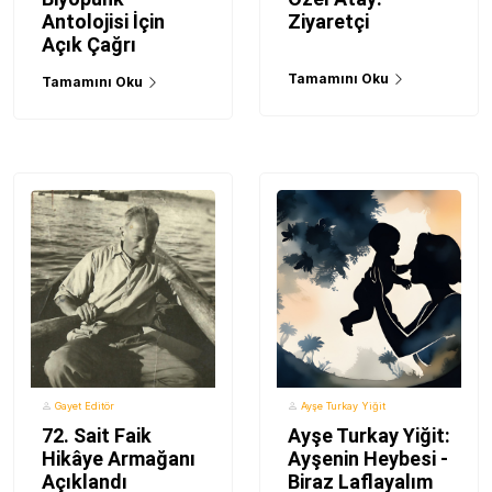
Antolojisi İçin
Ziyaretçi
Açık Çağrı
Tamamını Oku
Tamamını Oku
Gayet Editör
Ayşe Turkay Yiğit
72. Sait Faik
Ayşe Turkay Yiğit:
Hikâye Armağanı
Ayşenin Heybesi -
Açıklandı
Biraz Laflayalım