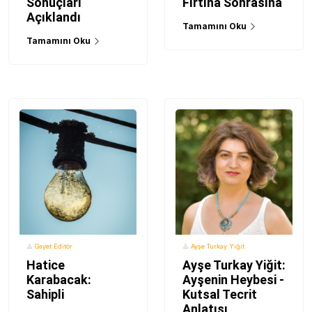
Sonuçları
Fırtına Sonrasına
Açıklandı
Tamamını Oku
Tamamını Oku
Gayet Editör
Ayşe Turkay Yiğit
Hatice
Ayşe Turkay Yiğit:
Karabacak:
Ayşenin Heybesi -
Sahipli
Kutsal Tecrit
Anlatısı