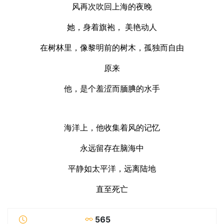
风再次吹回上海的夜晚
她，身着旗袍， 美艳动人
在树林里，像黎明前的树木，孤独而自由
原来
他，是个羞涩而腼腆的水手
海洋上，他收集着风的记忆
永远留存在脑海中
平静如太平洋，远离陆地
直至死亡
565