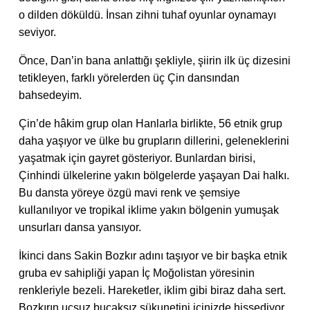
o dilden döküldü. İnsan zihni tuhaf oyunlar oynamayı
seviyor.
Önce, Dan’in bana anlattığı şekliyle, şiirin ilk üç dizesini
tetikleyen, farklı yörelerden üç Çin dansından
bahsedeyim.
Çin’de hâkim grup olan Hanlarla birlikte, 56 etnik grup
daha yaşıyor ve ülke bu grupların dillerini, geleneklerini
yaşatmak için gayret gösteriyor. Bunlardan birisi,
Çinhindi ülkelerine yakın bölgelerde yaşayan Dai halkı.
Bu dansta yöreye özgü mavi renk ve şemsiye
kullanılıyor ve tropikal iklime yakın bölgenin yumuşak
unsurları dansa yansıyor.
İkinci dans Sakin Bozkır adını taşıyor ve bir başka etnik
gruba ev sahipliği yapan İç Moğolistan yöresinin
renkleriyle bezeli. Hareketler, iklim gibi biraz daha sert.
Bozkırın uçsuz bucaksız sükunetini içinizde hissediyor,