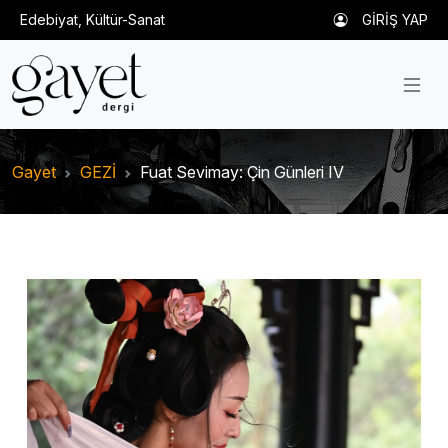
Edebiyat, Kültür-Sanat
GİRİŞ YAP
Gayet
GEZİ
Fuat Sevimay: Çin Günleri IV