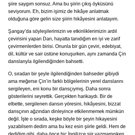
şiire saygım sonsuz. Ama bu şiirin çıkış öyküsünü
seviyorum. Eh, bizim işimiz de hikâye anlatmak
olduğuna göre gelin size şiirin hikâyesini anlatayım.
Şangay’da söyleşilerimizin ve etkinliklerimizin ardıl
çevirisini yapan Dan, hayatta tanıdığım en iyi ve zarif
çevirmenlerden birisi. Onunla bir gün çeviri, edebiyat,
dil, kültür ve sair üstüne konuşurken, aynı zamanda Çin
danslarıyla ilgilendiğinden bahsetti.
O, sıradan bir şeyle ilgilendiğinden bahseder gibiydi
ama meğerse Çin’in farklı bölgelerinin yerel danslarını
sergileyen, eni konu bir dansçıymış. Daha sonra
gösterilerini seyrettik. Gerçekten harikaydı. Bir de
elbette, sergilenen dansın yöresini, hikâyesini, bizzat
dansçının ağzından dinleyince etkilenmemek mümkün
değil. İşte o sırada, keşke böyle bir şeyin hikayesini
yazabilsem dedim ama bu kez esin şiirle geldi. Hem de
dediğim gibi, daha önce hiç İngilizce şiir yazmamışken