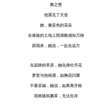
舞之赞
他遇见了天使
她，像蓝色的花朵
在傣族的土地上雨滴般感知万物
跟我来，她说，一起去远方
在寂静的草原，她化身牡丹花
梦里与他相遇，如胸花闪耀
不要采撷，她说，如果离开根
我将随风飘零，无法生存