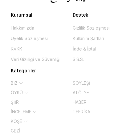
Kurumsal
Destek
Hakkımızda
Gizlilik Sözleşmesi
Üyelik Sözleşmesi
Kullanım Şartları
KVKK
İade & İptal
Veri Gizliliği ve Güvenliği
S.S.S.
Kategoriler
BİZ
SÖYLEŞİ
ÖYKÜ
ATÖLYE
ŞİİR
HABER
İNCELEME
TEFRİKA
KÖŞE
GEZİ