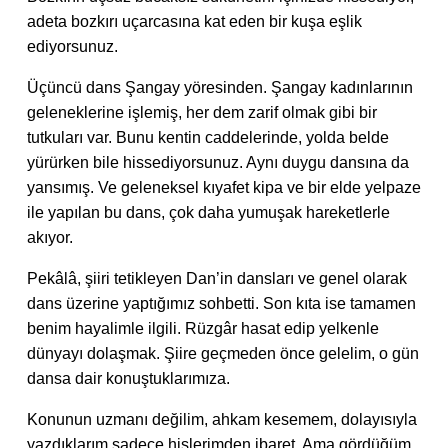
adeta bozkırı uçarcasına kat eden bir kuşa eşlik
ediyorsunuz.
Üçüncü dans Şangay yöresinden. Şangay kadınlarının
geleneklerine işlemiş, her dem zarif olmak gibi bir
tutkuları var. Bunu kentin caddelerinde, yolda belde
yürürken bile hissediyorsunuz. Aynı duygu dansına da
yansımış. Ve geleneksel kıyafet kipa ve bir elde yelpaze
ile yapılan bu dans, çok daha yumuşak hareketlerle
akıyor.
Pekâlâ, şiiri tetikleyen Dan’in dansları ve genel olarak
dans üzerine yaptığımız sohbetti. Son kıta ise tamamen
benim hayalimle ilgili. Rüzgâr hasat edip yelkenle
dünyayı dolaşmak. Şiire geçmeden önce gelelim, o gün
dansa dair konuştuklarımıza.
Konunun uzmanı değilim, ahkam kesemem, dolayısıyla
yazdıklarım sadece hislerimden ibaret. Ama gördüğüm