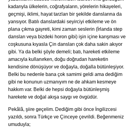
kadarıyla ülkelerin, coğrafyaların, yörelerin hikayeleri,
geçmişi, iklimi, hayat tarzları bir şekilde danslarına da
yansıyor. Batılı danslardaki seyirciyi etkileme ve ön
plana çıkma gayreti, kimi zaman seslerin (İrlanda step
dansları veya bizdeki horon gibi) işin içine karışması ve
coşkusuna kıyasla Çin dansları çok daha sakin akıyor
gibi. Ya da belki şöyle demeli; batı, hareketi etkileme
amacıyla kullanırken, doğu doğrudan hareketin
kendisine dönüşüyor ve doğayla, doğalla bütünleşiyor.
Belki bu nedenle bana çok samimi geldi ama dediğim
gibi ne konunun uzmanıyım ne de ahkam kesmeye
hakkım var. Belki de hepsi doğayla bütünleşmiş
harekete ve doğal akışa saygı ve övgüdür.
Pekâlâ, şiire geçelim. Dediğim gibi önce İngilizcesi
yazıldı, sonra Türkçe ve Çinceye çevrildi. Beğenmeniz
umuduyla;