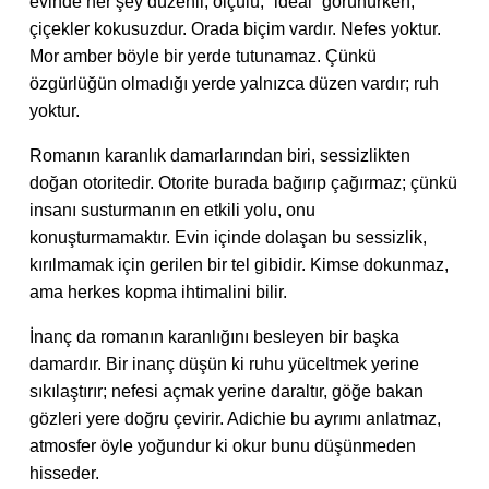
evinde her şey düzenli, ölçülü, “ideal” görünürken,
çiçekler kokusuzdur. Orada biçim vardır. Nefes yoktur.
Mor amber böyle bir yerde tutunamaz. Çünkü
özgürlüğün olmadığı yerde yalnızca düzen vardır; ruh
yoktur.
Romanın karanlık damarlarından biri, sessizlikten
doğan otoritedir. Otorite burada bağırıp çağırmaz; çünkü
insanı susturmanın en etkili yolu, onu
konuşturmamaktır. Evin içinde dolaşan bu sessizlik,
kırılmamak için gerilen bir tel gibidir. Kimse dokunmaz,
ama herkes kopma ihtimalini bilir.
İnanç da romanın karanlığını besleyen bir başka
damardır. Bir inanç düşün ki ruhu yüceltmek yerine
sıkılaştırır; nefesi açmak yerine daraltır, göğe bakan
gözleri yere doğru çevirir. Adichie bu ayrımı anlatmaz,
atmosfer öyle yoğundur ki okur bunu düşünmeden
hisseder.