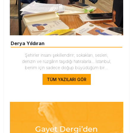
Derya Yıldıran
Şehirler insanı şekillendirir; sokakları, sesleri,
denizin ve rüzgârın taşıdığı hatıralarla… İstanbul,
benim için sadece doğup büyüdüğüm bir...
TÜM YAZILARI GÖR