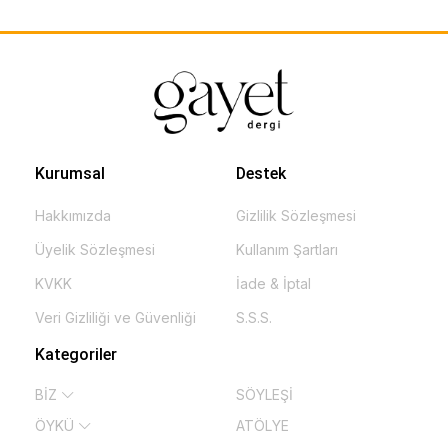
Kurumsal
Destek
Hakkımızda
Gizlilik Sözleşmesi
Üyelik Sözleşmesi
Kullanım Şartları
KVKK
İade & İptal
Veri Gizliliği ve Güvenliği
S.S.S.
Kategoriler
BİZ
SÖYLEŞİ
ÖYKÜ
ATÖLYE