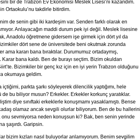
sini bir de Trabzon Ev Ekonomisi Meslek Lisesi’ni kazandım.
 Ortaokulu’nu takdirle bitirdim.
m de senin gibi iki kardeşim var. Senden farklı olarak en
yor. Anlayacağın maddi durum pek iyi değil. Meslek lisesine
ak, Anadolu öğretmene gidersem işe girmek için dört yıl da
zimkiler dört sene de üniversitede beni okutmak zorunda
ler ama kararı bana bıraktılar. Durumumuz ortadaymış,
. Karar bana kaldı. Ben de burayı seçtim. Bizim okuldan
rt’te. Bizimkiler bir genç kız için en iyi yerin Trabzon olduğunu
aya okumaya geldim.
içtiğimi, parkta şarkı söyleyerek dilencilik yaptığımı, hele
sü de bu biliyor musun? Erkekler. Erkekler korkunç yaratıklar.
ştim diye sınıftaki erkeklerle konuşmamı yasaklamıştı. Bense
daş olamaz ancak sevgili olurlar biliyorum. Ben de bu hallerin
la onu sevmiyorsa neden konuşsun ki? Bak, ben senin yerinde
 şaşırdı. Garipsin.
lar bizim kızları nasıl buluyorlar anlamıyorum. Benim sevgilim