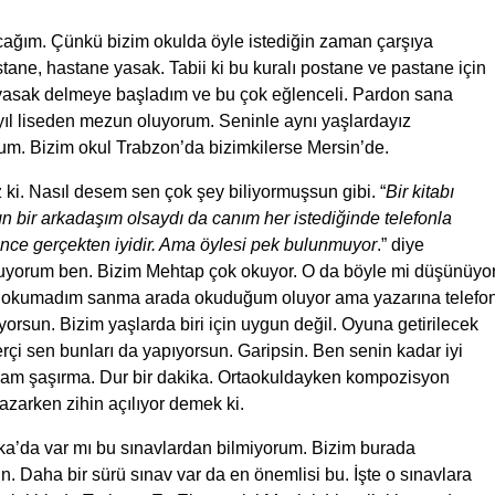
cağım. Çünkü bizim okulda öyle istediğin zaman çarşıya
ane, hastane yasak. Tabii ki bu kuralı postane ve pastane için
a yasak delmeye başladım ve bu çok eğlenceli. Pardon sana
ıl liseden mezun oluyorum. Seninle aynı yaşlardayız
m. Bizim okul Trabzon’da bizimkilerse Mersin’de.
 ki. Nasıl desem sen çok şey biliyormuşsun gibi. “
Bir kitabı
n bir arkadaşım olsaydı da canım her istediğinde telefonla
ence gerçekten iyidir. Ama öylesi pek bulunmuyor
.” diye
uyorum ben. Bizim Mehtap çok okuyor. O da böyle mi düşünüyo
iç okumadım sanma arada okuduğum oluyor ama yazarına telefo
orsun. Bizim yaşlarda biri için uygun değil. Oyuna getirilecek
çi sen bunları da yapıyorsun. Garipsin. Ben senin kadar iyi
sam şaşırma. Dur bir dakika. Ortaokuldayken kompozisyon
azarken zihin açılıyor demek ki.
ka’da var mı bu sınavlardan bilmiyorum. Bizim burada
. Daha bir sürü sınav var da en önemlisi bu. İşte o sınavlara