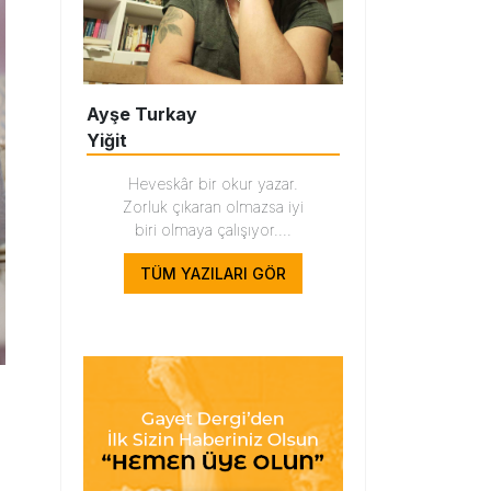
Ayşe Turkay
Yiğit
Heveskâr bir okur yazar.
Zorluk çıkaran olmazsa iyi
biri olmaya çalışıyor....
TÜM YAZILARI GÖR