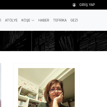
GİRİŞ YAP
İ
ATÖLYE
KÖŞE
HABER
TEFRİKA
GEZİ