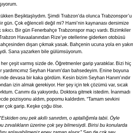
ışıyorum.
çükken Beşiktaşlıydım. Şimdi Trabzon’da olunca Trabzonspor’u
ir gün. Çok eğlenceli değil mi? Hami’nin kaynanası dersimize
k sıkıcı. Bir gün Fenerbahçe Trabzonspor maçı vardı. Bizimkiler
r Trabzon Havaalanından Rize’ye otellerine giderken otobüsü
bahçesinden dışarı çıkmak yasak. Bahçenin ucuna yola en yakı
liydi. Sana yazarken bile gülümsüyorum.
er çeşit varmış sizde de. Öğretmenler garip yaratıklar. Bizi hiç
üdür yardımcımız Seyhan Hanım’dan bahsedeyim. Enine boyuna
letinde devasa bir kaka gördüm. Kesin bizim Seyhan Hanım’ındır
ndan izin almak gerekiyor. Her şey için tek çözümü var, sıcak
 korktum. Canımı da yakıyordu. Doktora gitmek istedim. İnanmadı
 secde pozisyonu aldım, popomu kaldırdım. “Tamam sevkini
r çok garip. Keşke çoğu ölse.
“
Eskiden onu pek akıllı sanırdım, o aptallığımla tabii. Öyle
 zırvalıkların üzerine çok şey bilmesiydi. Birisi bu konularda
ğını anlayabilmeniz epey zaman alıyor.
” Sen de çok şey