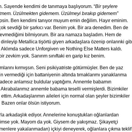
ın. Sayende kendimi de tanımaya başlıyorum. “
Bir şeylere
gitmem. Üzülmekten gidemem. Üzülmeyi bırakıp gidemem”
aripsin. Ben kendimi tanıyor muyum emin değilim. Hayır eminim.
ok sevdiği bir şarkıcı var. Benim yok. Bir ara denedim. Ben de
i sevmediğimi bilmiyorum. Bir ara namaza başladım. Hem de
dinleyip Metallica tişörtü giyen arkadaşlara özenip onlarınki gib
m. Aklımda sadece Unforgiven ve Nothing Else Matters kaldı.
ir zevkim yok. Sanırım sınıftaki en garip kız benim.
arını kırmışsın. Seni psikiyatriste götürmüşler. Ben de yaz
in vermediği için battaniyenin altında tırnaklarımı yanaklarıma
. Sadece anlamsız buldular yaptığımı. Annemle babamın
. Akrabalarımız annemle babama teselli vermişlerdi. Bizimkiler
 ettim. Arkadaşlarımın aileleri için normal olan şeyler bizimkiler
 Bazen onlar ölsün istiyorum.
la arkadaşlık ediyor. Annelerine konuştukları oğlanlardan
kimse yok. Mayom da yok. Giysem de yakışmaz. Şikayetçi
etmenlere yakalanmadan) içkiyi deneyerek, oğlanlara çıkma teklif