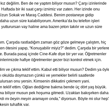
kız değilim. Ben de ne yaptım biliyor musun? Çarşı izinlerinde
aftada bir iki saat çarşı iznimiz var zaten. Her izinde onu
 Uzun Sokak ve Maraş Caddesi. Benim postaneye gidip
 daha uzun süre kalabiliyorum. Amerika’da bu telefon işleri
 yutturursan vay haline ama bazen jeton takılır ve uzun süre
ım. Çarşıda rastladığım zaman göz göze gelmeye çalıştım, hiç
 ötesini yapıp, “Konuşabilir miyiz?” dedim. Çarşıda bir yerler
e. Burada pasaj içinde Cine-Kafe diye bir yer var. Öğretmenler
nlerimizde hafiye öğretmenler gezer bizi kontrol etmek için.
im ve çıkma teklif ettim. Kabul etti biliyor musun? Dedim ya öyl
atılı okulda doymazsın çünkü ve yemekler belirli saatlerde
ulursan onu yersin. Kimsenin dikkatini çekmem yani.
n teklif ettim. Oğlan dediğime bakma bende üç dört yaş büyük.
ma biliyor musun pek hoşuma gitmedi. Uzaktan bakışırken daha
ırdı mı beyin meyin aramayın onda,
” diyorsun. Böyle mi olur hep
esin tuhaflık var.