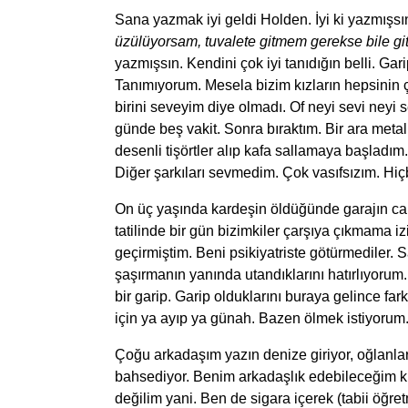
Sana yazmak iyi geldi Holden. İyi ki yazmışs
üzülüyorsam, tuvalete gitmem gerekse bile 
yazmışsın. Kendini çok iyi tanıdığın belli. G
Tanımıyorum. Mesela bizim kızların hepsinin ç
birini seveyim diye olmadı. Of neyi sevi ney
günde beş vakit. Sonra bıraktım. Bir ara metal 
desenli tişörtler alıp kafa sallamaya başladı
Diğer şarkıları sevmedim. Çok vasıfsızım. Hiçb
On üç yaşında kardeşin öldüğünde garajın caml
tatilinde bir gün bizimkiler çarşıya çıkmama iz
geçirmiştim. Beni psikiyatriste götürmediler
şaşırmanın yanında utandıklarını hatırlıyorum
bir garip. Garip olduklarını buraya gelince fark
için ya ayıp ya günah. Bazen ölmek istiyorum.
Çoğu arkadaşım yazın denize giriyor, oğlanlar
bahsediyor. Benim arkadaşlık edebileceğim 
değilim yani. Ben de sigara içerek (tabii öğr