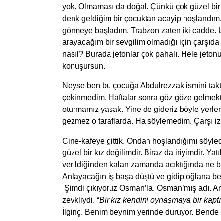
yok. Olmaması da doğal. Çünkü çok güzel bir 
denk geldiğim bir çocuktan acayip hoşlandım. H
görmeye başladım. Trabzon zaten iki cadde.
arayacağım bir sevgilim olmadığı için çarşıda
nasıl? Burada jetonlar çok pahalı. Hele jetonu
konuşursun.
Neyse ben bu çocuğa Abdulrezzak ismini takt
çekinmedim. Haftalar sonra göz göze gelmekten
oturmamız yasak. Yine de gideriz böyle yerler
gezmez o taraflarda. Ha söylemedim. Çarşı izi
Cine-kafeye gittik. Ondan hoşlandığımı söyled
güzel bir kız değilimdir. Biraz da iriyimdir. Y
verildiğinden kalan zamanda acıktığında ne b
Anlayacağın iş başa düştü ve gidip oğlana be
Şimdi çıkıyoruz Osman’la. Osman’mış adı. A
zevkliydi. “
Bir kız kendini oynaşmaya bir kapt
İlginç. Benim beynim yerinde duruyor. Bende k