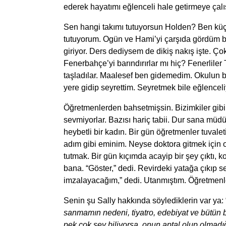
ederek hayatımı eğlenceli hale getirmeye çal
Sen hangi takımı tutuyorsun Holden? Ben kü
tutuyorum. Ogün ve Hami’yi çarşıda gördüm b
giriyor. Ders dediysem de dikiş nakış işte. Ço
Fenerbahçe’yi barındırırlar mı hiç? Fenerlile
taşladılar. Maalesef ben gidemedim. Okulun 
yere gidip seyrettim. Seyretmek bile eğlence
Öğretmenlerden bahsetmişsin. Bizimkiler gibi h
sevmiyorlar. Bazısı hariç tabii. Dur sana m
heybetli bir kadın. Bir gün öğretmenler tuva
adım gibi eminim. Neyse doktora gitmek için o
tutmak. Bir gün kıçımda acayip bir şey çıktı,
bana. “Göster,” dedi. Revirdeki yatağa çıkıp
imzalayacağım,” dedi. Utanmıştım. Öğretmenle
Senin şu Sally hakkında söylediklerin var ya: 
sanmamın nedeni, tiyatro, edebiyat ve bütün bu
pek çok şey biliyorsa, onun aptal olup olmadı