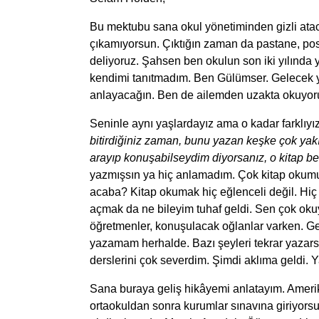
Bu mektubu sana okul yönetiminden gizli ata
çıkamıyorsun. Çıktığın zaman da pastane, post
deliyoruz. Şahsen ben okulun son iki yılınd
kendimi tanıtmadım. Ben Gülümser. Gelecek y
anlayacağın. Ben de ailemden uzakta okuyoru
Seninle aynı yaşlardayız ama o kadar farklıyız
bitirdiğiniz zaman, bunu yazan keşke çok yakı
arayıp konuşabilseydim diyorsanız, o kitap b
yazmışsın ya hiç anlamadım. Çok kitap okum
acaba? Kitap okumak hiç eğlenceli değil. H
açmak da ne bileyim tuhaf geldi. Sen çok okuy
öğretmenler, konuşulacak oğlanlar varken. Ger
yazamam herhalde. Bazı şeyleri tekrar yazar
derslerini çok severdim. Şimdi aklıma geldi. Y
Sana buraya geliş hikâyemi anlatayım. Ameri
ortaokuldan sonra kurumlar sınavına giriyorsun