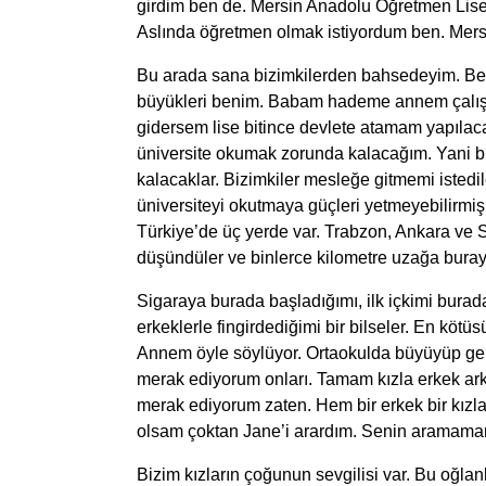
girdim ben de. Mersin Anadolu Öğretmen Lise
Aslında öğretmen olmak istiyordum ben. Mersin
Bu arada sana bizimkilerden bahsedeyim. Beni
büyükleri benim. Babam hademe annem çalışmı
gidersem lise bitince devlete atamam yapılac
üniversite okumak zorunda kalacağım. Yani bi
kalacaklar. Bizimkiler mesleğe gitmemi istedi
üniversiteyi okutmaya güçleri yetmeyebilirmiş
Türkiye’de üç yerde var. Trabzon, Ankara ve Sii
düşündüler ve binlerce kilometre uzağa bur
Sigaraya burada başladığımı, ilk içkimi burada 
erkeklerle fingirdediğimi bir bilseler. En kötü
Annem öyle söylüyor. Ortaokulda büyüyüp geli
merak ediyorum onları. Tamam kızla erkek arka
merak ediyorum zaten. Hem bir erkek bir kız
olsam çoktan Jane’i arardım. Senin aramamana
Bizim kızların çoğunun sevgilisi var. Bu oğlan