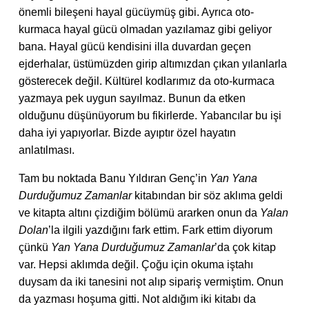
önemli bileşeni hayal gücüymüş gibi. Ayrıca oto-
kurmaca hayal gücü olmadan yazılamaz gibi geliyor
bana. Hayal gücü kendisini illa duvardan geçen
ejderhalar, üstümüzden girip altımızdan çıkan yılanlarla
gösterecek değil. Kültürel kodlarımız da oto-kurmaca
yazmaya pek uygun sayılmaz. Bunun da etken
olduğunu düşünüyorum bu fikirlerde. Yabancılar bu işi
daha iyi yapıyorlar. Bizde ayıptır özel hayatın
anlatılması.
Tam bu noktada Banu Yıldıran Genç’in
Yan Yana
Durduğumuz Zamanlar
kitabından bir söz aklıma geldi
ve kitapta altını çizdiğim bölümü ararken onun da
Yalan
Dolan
’la ilgili yazdığını fark ettim. Fark ettim diyorum
çünkü
Yan Yana Durduğumuz Zamanlar
’da çok kitap
var. Hepsi aklımda değil. Çoğu için okuma iştahı
duysam da iki tanesini not alıp sipariş vermiştim. Onun
da yazması hoşuma gitti. Not aldığım iki kitabı da