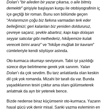
Dolan
’ı “
bir aileden bir yazar çıkarsa, o aile bitmiş
demektir
” girişiyle başlayan kurgu ile otobiyografinin iç
içe geçtiği bir roman. Bunu son bölümde geçen
“
Anılarımızın çoğu biz farkına varmadan terk eder
belleğimizi; geri kalanları biz yeniden doldururuz,
çevreye saçarız, şevkle abartırız, kapı kapı dolaşan
seyyar satıcılar gibi methederiz, hikâyemize kulak
verecek birini ararız
” ve “
hikâye muğlak bir kavram
”
cümleleriyle kendi söylüyor aslında.
Oto-kurmaca okumayı seviyorum. Tabii iyi yazıldığı
sürece diye belirtmeme gerek yok sanırım.
Yalan
Dolan
’ı da çok sevdim. Bu tarz anlatılarda olan keskin
dil çok yok romanda. Mizahi bir tarafı da var. Bunda
yaşadıklarının tesiri çoktur ama olanı gülümseterek
anlatmak da ayrı bir yetenek bence.
Bizde nedense biraz küçümsenir oto-kurmaca. Yazarın
hayal gücü yok denir misal. Sanki yazma eyleminin en