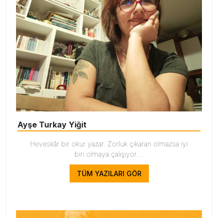
Ayşe Turkay Yiğit
Heveskâr bir okur yazar. Zorluk çıkaran olmazsa iyi
biri olmaya çalışıyor....
TÜM YAZILARI GÖR