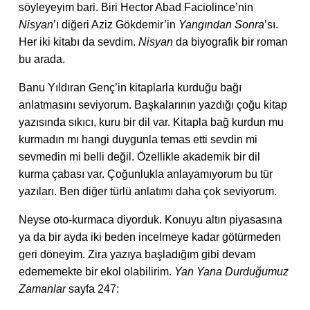
söyleyeyim bari. Biri
Hector Abad Faciolince’nin
Nisyan
’ı diğeri Aziz Gökdemir’in
Yangından Sonra
’sı.
Her iki kitabı da sevdim.
Nisyan
da biyografik bir roman
bu arada.
Banu Yıldıran Genç’in kitaplarla kurduğu bağı
anlatmasını seviyorum. Başkalarının yazdığı çoğu kitap
yazısında sıkıcı, kuru bir dil var. Kitapla bağ kurdun mu
kurmadın mı hangi duygunla temas etti sevdin mi
sevmedin mi belli değil. Özellikle akademik bir dil
kurma çabası var. Çoğunlukla anlayamıyorum bu tür
yazıları. Ben diğer türlü anlatımı daha çok seviyorum.
Neyse oto-kurmaca diyorduk. Konuyu altın piyasasına
ya da bir ayda iki beden incelmeye kadar götürmeden
geri döneyim. Zira yazıya başladığım gibi devam
edememekte bir ekol olabilirim.
Yan Yana Durduğumuz
Zamanlar
sayfa 247: