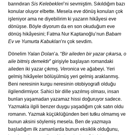
barındıran
Sis Kelebekleri
’ni sevmiştim. Sıkıldığım bazı
konular oluyor elbette. Mesela eve dönüş konuları çok
işleniyor ama ne diyebilirim ki yazarın hikâyesi eve
dönüşse. Böyle diyorum da en son okuduğum eve
dönüş hikâyesini; Fatma Nur Kaptanoğlu’nun
Babam
Ev ve Yumurta Kabukları
’nı çok sevdim.
Dönelim
Yalan Dolan
’a. “
Bir aileden bir yazar çıkarsa, o
aile bitmiş demektir
” girişiyle başlayan romandaki
aileden iki yazar çıkmış.
Veronica
ve ağabeyi. Yeri
gelmiş hikâyeler bölüşülmüş yeri gelmiş araklanmış.
Beni neresinin kurgu neresinin otobiyografi olduğu
ilgilendirmiyor. Sahici bir dille yazılmış olması, insan
bunları yaşamadan yazamaz hissi doğuruyor sadece.
Yazmakla ilgili benzer duygu yaşadığım çok satırı oldu
romanın. Yazmak küçüklüğünden beri tutku olmamış ve
bunun aksini söylemiş mesela. Ben de yazmaya
başladığım ilk zamanlarda bunun eksiklik olduğunu,