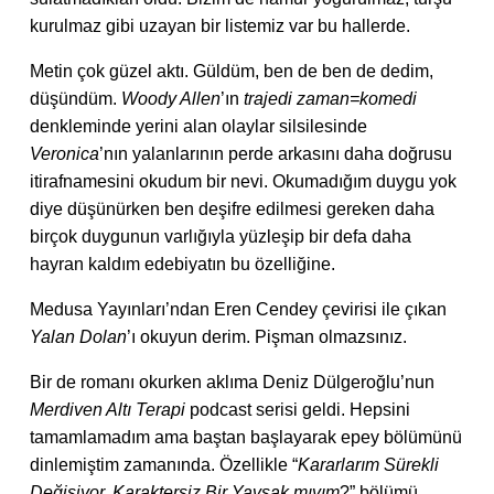
kurulmaz gibi uzayan bir listemiz var bu hallerde.
Metin çok güzel aktı. Güldüm, ben de ben de dedim,
düşündüm.
Woody Allen
’ın
trajedi zaman=komedi
denkleminde yerini alan olaylar silsilesinde
Veronica
’nın yalanlarının perde arkasını daha doğrusu
itirafnamesini okudum bir nevi. Okumadığım duygu yok
diye düşünürken ben deşifre edilmesi gereken daha
birçok duygunun varlığıyla yüzleşip bir defa daha
hayran kaldım edebiyatın bu özelliğine.
Medusa Yayınları’ndan Eren Cendey çevirisi ile çıkan
Yalan Dolan
’ı okuyun derim. Pişman olmazsınız.
Bir de romanı okurken aklıma Deniz Dülgeroğlu’nun
Merdiven Altı Terapi
podcast serisi geldi. Hepsini
tamamlamadım ama baştan başlayarak epey bölümünü
dinlemiştim zamanında. Özellikle “
Kararlarım Sürekli
Değişiyor. Karaktersiz Bir Yavşak mıyım
?” bölümü