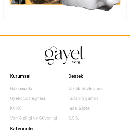
Kurumsal
Destek
Hakkımızda
Gizlilik Sözleşmesi
Üyelik Sözleşmesi
Kullanım Şartları
KVKK
İade & İptal
Veri Gizliliği ve Güvenliği
S.S.S.
Kategoriler