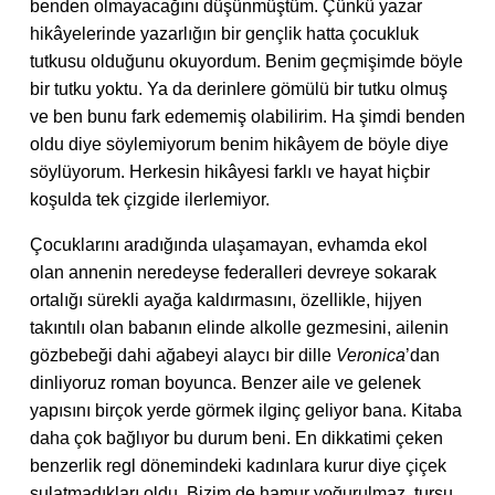
benden olmayacağını düşünmüştüm. Çünkü yazar
hikâyelerinde yazarlığın bir gençlik hatta çocukluk
tutkusu olduğunu okuyordum. Benim geçmişimde böyle
bir tutku yoktu. Ya da derinlere gömülü bir tutku olmuş
ve ben bunu fark edememiş olabilirim. Ha şimdi benden
oldu diye söylemiyorum benim hikâyem de böyle diye
söylüyorum. Herkesin hikâyesi farklı ve hayat hiçbir
koşulda tek çizgide ilerlemiyor.
Çocuklarını aradığında ulaşamayan, evhamda ekol
olan annenin neredeyse federalleri devreye sokarak
ortalığı sürekli ayağa kaldırmasını, özellikle, hijyen
takıntılı olan babanın elinde alkolle gezmesini, ailenin
gözbebeği dahi ağabeyi alaycı bir dille
Veronica
’dan
dinliyoruz roman boyunca. Benzer aile ve gelenek
yapısını birçok yerde görmek ilginç geliyor bana. Kitaba
daha çok bağlıyor bu durum beni. En dikkatimi çeken
benzerlik regl dönemindeki kadınlara kurur diye çiçek
sulatmadıkları oldu. Bizim de hamur yoğurulmaz, turşu