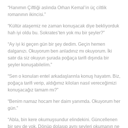
“Hanımın Çiftliği aslında Orhan Kemal’in üç ciltlik
romanının ikincisi.”
“Kültür ataşemiz ne zaman konuşacak diye bekliyorduk
hah iyi oldu bu. Sokrates’ten yok mu bir şeyler?”
“Ay iyi ki geçen gün bir şey dedim. Geçin hemen
dalganızı. Okuyorum ben anladınız mı okuyorum. İki
satır da siz okuyun şurada poğaça tarifi dışında bir
şeyler konuşabilelim.”
“Sen o konuları entel arkadaşlarınla konuş hayatım. Biz,
poğaça tarifi verip, aldığımız kiloları nasıl vereceğimizi
konuşacağız tamam mı?”
“Benim namaz hocam her daim yanımda. Okuyorum her
gün.”
“Abla, bin kere okumuşsundur elindekini. Güncellenen
bir şey de yok. Dönüp dolaşıp aynı şeyleri okumanın ne