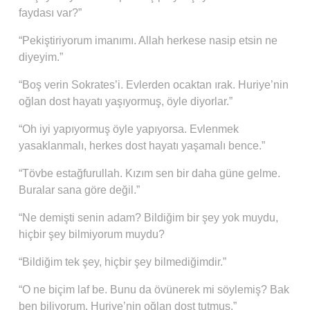
faydası var?”
“Pekiştiriyorum imanımı. Allah herkese nasip etsin ne
diyeyim.”
“Boş verin Sokrates’i. Evlerden ocaktan ırak. Huriye’nin
oğlan dost hayatı yaşıyormuş, öyle diyorlar.”
“Oh iyi yapıyormuş öyle yapıyorsa. Evlenmek
yasaklanmalı, herkes dost hayatı yaşamalı bence.”
“Tövbe estağfurullah. Kızım sen bir daha güne gelme.
Buralar sana göre değil.”
“Ne demişti senin adam? Bildiğim bir şey yok muydu,
hiçbir şey bilmiyorum muydu?
“Bildiğim tek şey, hiçbir şey bilmediğimdir.”
“O ne biçim laf be. Bunu da övünerek mi söylemiş? Bak
ben biliyorum. Huriye’nin oğlan dost tutmuş.”