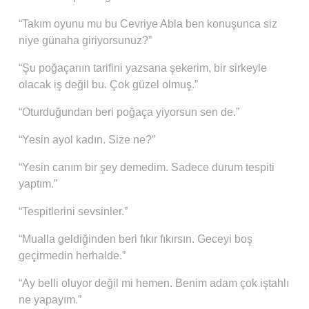
“Takım oyunu mu bu Cevriye Abla ben konuşunca siz
niye günaha giriyorsunuz?”
“Şu poğaçanın tarifini yazsana şekerim, bir sirkeyle
olacak iş değil bu. Çok güzel olmuş.”
“Oturduğundan beri poğaça yiyorsun sen de.”
“Yesin ayol kadın. Size ne?”
“Yesin canım bir şey demedim. Sadece durum tespiti
yaptım.”
“Tespitlerini sevsinler.”
“Mualla geldiğinden beri fıkır fıkırsın. Geceyi boş
geçirmedin herhalde.”
“Ay belli oluyor değil mi hemen. Benim adam çok iştahlı
ne yapayım.”