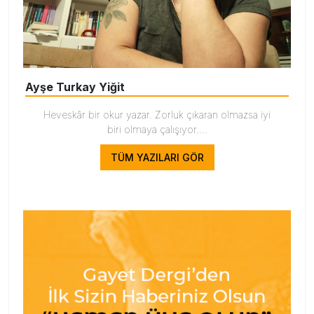
Ayşe Turkay Yiğit
Heveskâr bir okur yazar. Zorluk çıkaran olmazsa iyi
biri olmaya çalışıyor....
TÜM YAZILARI GÖR