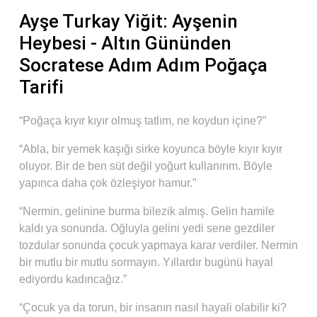
Ayşe Turkay Yiğit: Ayşenin
Heybesi - Altın Gününden
Socratese Adım Adım Poğaça
Tarifi
“Poğaça kıyır kıyır olmuş tatlım, ne koydun içine?”
“Abla, bir yemek kaşığı sirke koyunca böyle kıyır kıyır
oluyor. Bir de ben süt değil yoğurt kullanırım. Böyle
yapınca daha çok özleşiyor hamur.”
“Nermin, gelinine burma bilezik almış. Gelin hamile
kaldı ya sonunda. Oğluyla gelini yedi sene gezdiler
tozdular sonunda çocuk yapmaya karar verdiler. Nermin
bir mutlu bir mutlu sormayın. Yıllardır bugünü hayal
ediyordu kadıncağız.”
“Çocuk ya da torun, bir insanın nasıl hayali olabilir ki?