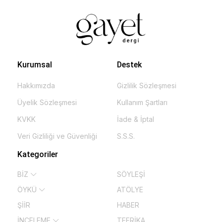
Kurumsal
Destek
Hakkımızda
Gizlilik Sözleşmesi
Üyelik Sözleşmesi
Kullanım Şartları
KVKK
İade & İptal
Veri Gizliliği ve Güvenliği
S.S.S.
Kategoriler
BİZ
SÖYLEŞİ
ÖYKÜ
ATÖLYE
ŞİİR
HABER
İNCELEME
TEFRİKA