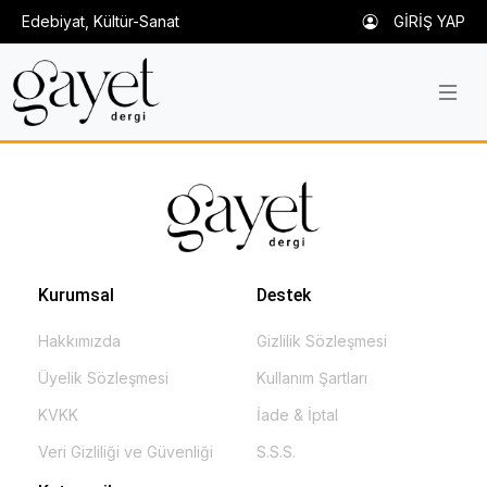
Edebiyat, Kültür-Sanat
GİRİŞ YAP
Kurumsal
Destek
Hakkımızda
Gizlilik Sözleşmesi
Üyelik Sözleşmesi
Kullanım Şartları
KVKK
İade & İptal
Veri Gizliliği ve Güvenliği
S.S.S.