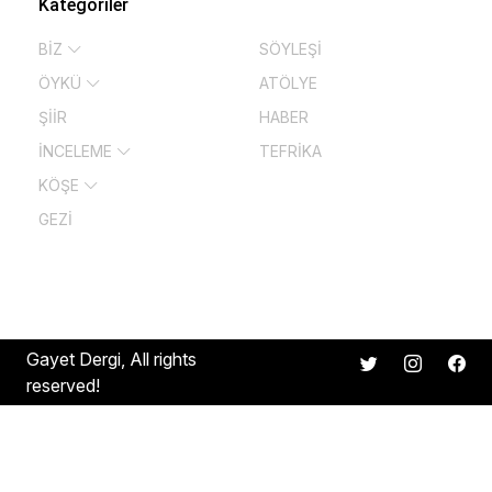
Kategoriler
BİZ
SÖYLEŞİ
ÖYKÜ
ATÖLYE
ŞİİR
HABER
İNCELEME
TEFRİKA
KÖŞE
GEZİ
Gayet Dergi, All rights
reserved!