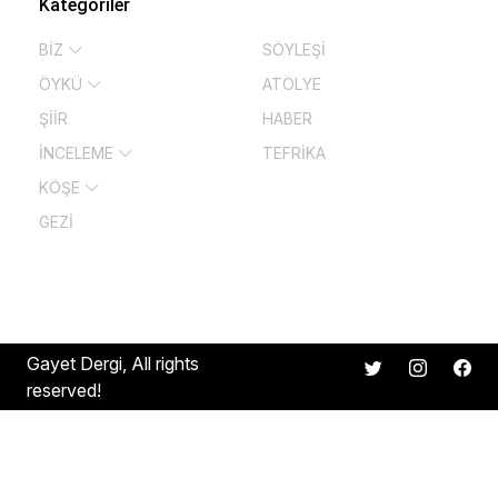
Kategoriler
BİZ
SÖYLEŞİ
ÖYKÜ
ATÖLYE
ŞİİR
HABER
İNCELEME
TEFRİKA
KÖŞE
GEZİ
Gayet Dergi, All rights
reserved!