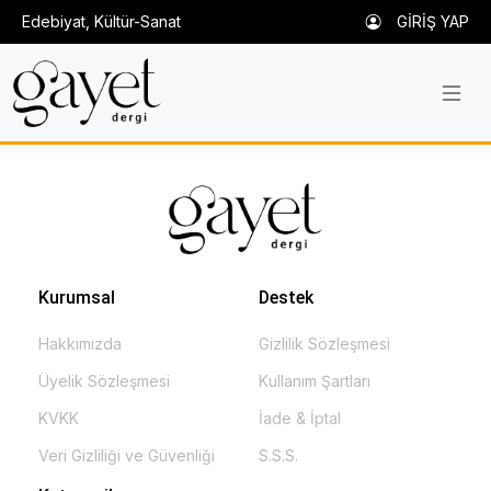
Edebiyat, Kültür-Sanat
GİRİŞ YAP
Kurumsal
Destek
Hakkımızda
Gizlilik Sözleşmesi
Üyelik Sözleşmesi
Kullanım Şartları
KVKK
İade & İptal
Veri Gizliliği ve Güvenliği
S.S.S.